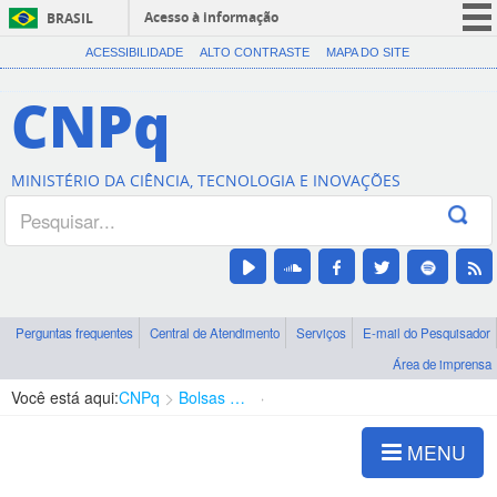
Acesso à informação
BRASIL
CORONAVÍRUS (COVID-19)
ACESSIBILIDADE
ALTO CONTRASTE
MAPA DO SITE
Participe
CNPq
Serviços
Legislação
MINISTÉRIO DA CIÊNCIA, TECNOLOGIA E INOVAÇÕES
Canais
Perguntas frequentes
Central de Atendimento
Serviços
E-mail do Pesquisador
Área de imprensa
Você está aqui:
CNPq
Bolsas e Auxílios Vigentes
Projetos de Pesquisa
MENU