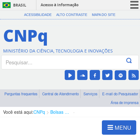
Acesso à informação
BRASIL
CORONAVÍRUS (COVID-19)
ACESSIBILIDADE
ALTO CONTRASTE
MAPA DO SITE
Participe
CNPq
Serviços
Legislação
MINISTÉRIO DA CIÊNCIA, TECNOLOGIA E INOVAÇÕES
Canais
Perguntas frequentes
Central de Atendimento
Serviços
E-mail do Pesquisador
Área de imprensa
Você está aqui:
CNPq
Bolsas e Auxílios Vigentes
Projetos de Pesquisa
MENU