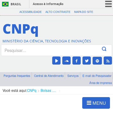
Acesso à informação
BRASIL
CORONAVÍRUS (COVID-19)
ACESSIBILIDADE
ALTO CONTRASTE
MAPA DO SITE
Participe
CNPq
Serviços
Legislação
MINISTÉRIO DA CIÊNCIA, TECNOLOGIA E INOVAÇÕES
Canais
Perguntas frequentes
Central de Atendimento
Serviços
E-mail do Pesquisador
Área de imprensa
Você está aqui:
CNPq
Bolsas e Auxílios Vigentes
Projetos de Pesquisa
MENU