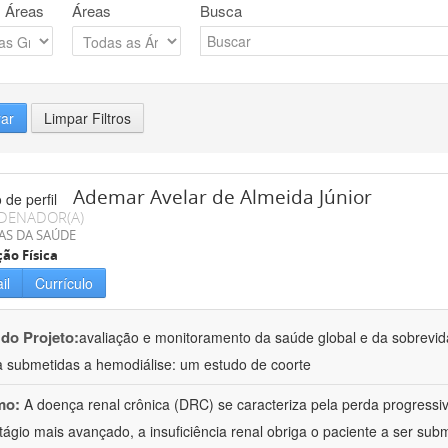
 Áreas
Áreas
Busca
rar
Limpar Filtros
Ademar Avelar de Almeida Júnior
DENADOR(A)
AS DA SAÚDE
ão Física
il
Currículo
 do Projeto:
avaliação e monitoramento da saúde global e da sobrevi
a submetidas a hemodiálise: um estudo de coorte
mo:
A doença renal crônica (DRC) se caracteriza pela perda progressiv
tágio mais avançado, a insuficiência renal obriga o paciente a ser subm