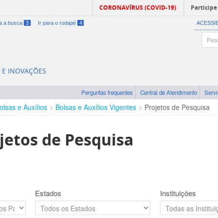
CORONAVÍRUS (COVID-19)
Participe
ra a busca
3
Ir para o rodapé
4
ACESSI
A E INOVAÇÕES
Perguntas frequentes
Central de Atendimento
Serv
olsas e Auxílios
Bolsas e Auxílios Vigentes
Projetos de Pesquisa
jetos de Pesquisa
Estados
Instituições