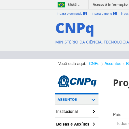
Acesso à informação
BRASIL
Ir para o conteúdo
1
Ir para o menu
2
Ir pa
CNPq
MINISTÉRIO DA CIÊNCIA, TECNOLOGI
Você está aqui:
CNPq
Assuntos
B
Pro
ASSUNTOS
Institucional
País
Bolsas e Auxílios