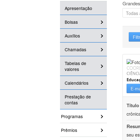
Grandes
Apresentação
Bolsas
Auxílios
Filt
Chamadas
Tabelas de
COOR
valores
CIÊNCI
Educaç
Calendários
E-ma
Prestação de
contas
Título
crônic
Programas
Resu
Prêmios
seu es