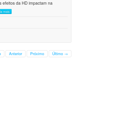
s efeitos da HD impactam na
eia mais
o
Anterior
Próximo
Último →