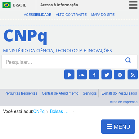
Acesso à informação
BRASIL
CORONAVÍRUS (COVID-19)
ACESSIBILIDADE
ALTO CONTRASTE
MAPA DO SITE
Participe
CNPq
Serviços
Legislação
MINISTÉRIO DA CIÊNCIA, TECNOLOGIA E INOVAÇÕES
Canais
Perguntas frequentes
Central de Atendimento
Serviços
E-mail do Pesquisador
Área de imprensa
Você está aqui:
CNPq
Bolsas e Auxílios Vigentes
Projetos de Pesquisa
MENU