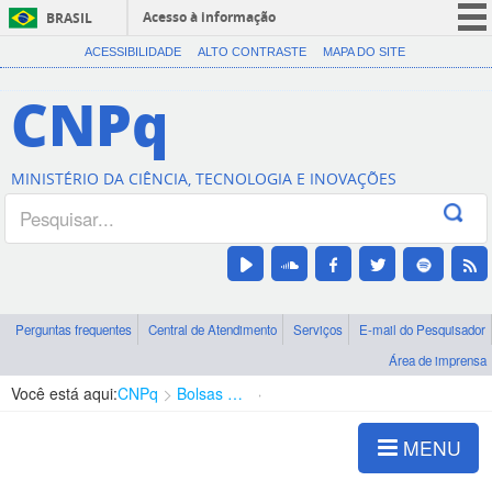
Acesso à informação
BRASIL
CORONAVÍRUS (COVID-19)
ACESSIBILIDADE
ALTO CONTRASTE
MAPA DO SITE
Participe
CNPq
Serviços
Legislação
MINISTÉRIO DA CIÊNCIA, TECNOLOGIA E INOVAÇÕES
Canais
Perguntas frequentes
Central de Atendimento
Serviços
E-mail do Pesquisador
Área de imprensa
Você está aqui:
CNPq
Bolsas e Auxílios Vigentes
Projetos de Pesquisa
MENU