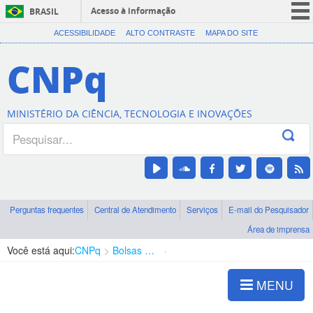
Acesso à informação
BRASIL
CORONAVÍRUS (COVID-19)
ACESSIBILIDADE
ALTO CONTRASTE
MAPA DO SITE
Participe
CNPq
Serviços
Legislação
MINISTÉRIO DA CIÊNCIA, TECNOLOGIA E INOVAÇÕES
Canais
Perguntas frequentes
Central de Atendimento
Serviços
E-mail do Pesquisador
Área de imprensa
Você está aqui:
CNPq
Bolsas e Auxílios Vigentes
Projetos de Pesquisa
MENU