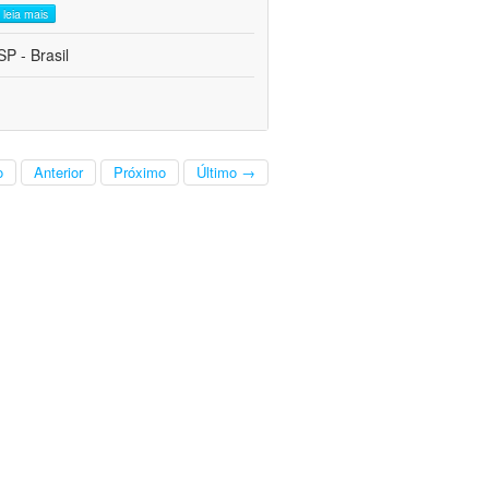
leia mais
P - Brasil
o
Anterior
Próximo
Último →