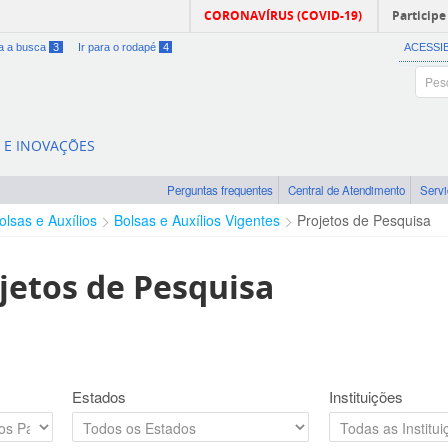
CORONAVÍRUS (COVID-19)
Participe
ra a busca
3
Ir para o rodapé
4
ACESSI
A E INOVAÇÕES
Perguntas frequentes
Central de Atendimento
Serv
olsas e Auxílios
Bolsas e Auxílios Vigentes
Projetos de Pesquisa
jetos de Pesquisa
Estados
Instituições