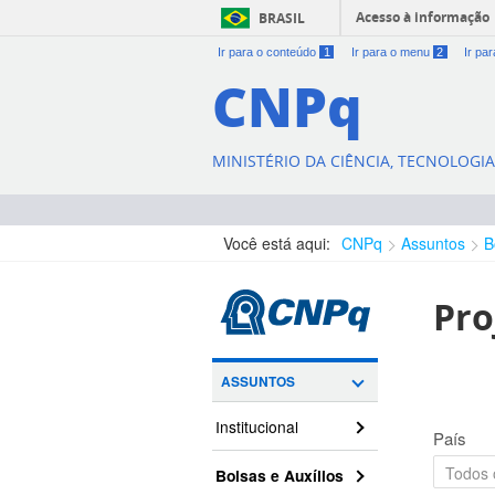
Acesso à informação
BRASIL
Ir para o conteúdo
1
Ir para o menu
2
Ir pa
CNPq
MINISTÉRIO DA CIÊNCIA, TECNOLOGI
Você está aqui:
CNPq
Assuntos
B
Pro
ASSUNTOS
Institucional
País
Bolsas e Auxílios