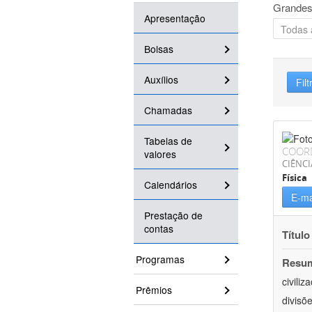
Grandes
Apresentação
Bolsas
Auxílios
Filt
Chamadas
Tabelas de
COOR
valores
CIÊNCI
Física
Calendários
E-ma
Prestação de
contas
Título
Programas
Resu
civili
Prêmios
divisõ