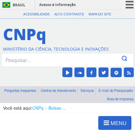
Acesso à informação
BRASIL
CORONAVÍRUS (COVID-19)
ACESSIBILIDADE
ALTO CONTRASTE
MAPA DO SITE
Participe
CNPq
Serviços
Legislação
MINISTÉRIO DA CIÊNCIA, TECNOLOGIA E INOVAÇÕES
Canais
Perguntas frequentes
Central de Atendimento
Serviços
E-mail do Pesquisador
Área de imprensa
Você está aqui:
CNPq
Bolsas e Auxílios Vigentes
Projetos de Pesquisa
MENU