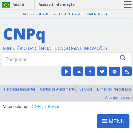
Acesso à informação
BRASIL
CORONAVÍRUS (COVID-19)
ACESSIBILIDADE
ALTO CONTRASTE
MAPA DO SITE
Participe
CNPq
Serviços
Legislação
MINISTÉRIO DA CIÊNCIA, TECNOLOGIA E INOVAÇÕES
Canais
Perguntas frequentes
Central de Atendimento
Serviços
E-mail do Pesquisador
Área de imprensa
Você está aqui:
CNPq
Bolsas e Auxílios Vigentes
Projetos de Pesquisa
MENU