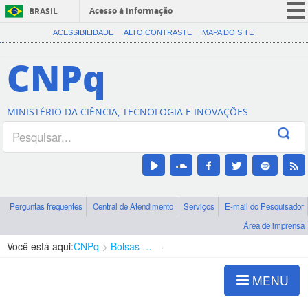
Acesso à informação
BRASIL
CORONAVÍRUS (COVID-19)
ACESSIBILIDADE
ALTO CONTRASTE
MAPA DO SITE
Participe
CNPq
Serviços
Legislação
MINISTÉRIO DA CIÊNCIA, TECNOLOGIA E INOVAÇÕES
Canais
Perguntas frequentes
Central de Atendimento
Serviços
E-mail do Pesquisador
Área de imprensa
Você está aqui:
CNPq
Bolsas e Auxílios Vigentes
Projetos de Pesquisa
MENU