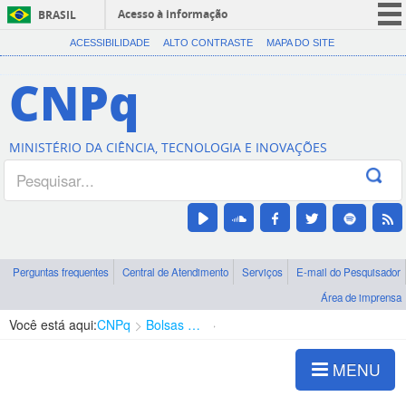
Acesso à informação
BRASIL
CORONAVÍRUS (COVID-19)
ACESSIBILIDADE
ALTO CONTRASTE
MAPA DO SITE
Participe
CNPq
Serviços
Legislação
MINISTÉRIO DA CIÊNCIA, TECNOLOGIA E INOVAÇÕES
Canais
Perguntas frequentes
Central de Atendimento
Serviços
E-mail do Pesquisador
Área de imprensa
Você está aqui:
CNPq
Bolsas e Auxílios Vigentes
Projetos de Pesquisa
MENU