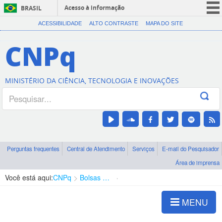
Acesso à informação
BRASIL
CORONAVÍRUS (COVID-19)
ACESSIBILIDADE
ALTO CONTRASTE
MAPA DO SITE
Participe
CNPq
Serviços
Legislação
MINISTÉRIO DA CIÊNCIA, TECNOLOGIA E INOVAÇÕES
Canais
Perguntas frequentes
Central de Atendimento
Serviços
E-mail do Pesquisador
Área de imprensa
Você está aqui:
CNPq
Bolsas e Auxílios Vigentes
Projetos de Pesquisa
MENU