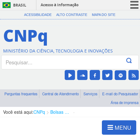
Acesso à informação
BRASIL
CORONAVÍRUS (COVID-19)
ACESSIBILIDADE
ALTO CONTRASTE
MAPA DO SITE
Participe
CNPq
Serviços
Legislação
MINISTÉRIO DA CIÊNCIA, TECNOLOGIA E INOVAÇÕES
Canais
Perguntas frequentes
Central de Atendimento
Serviços
E-mail do Pesquisador
Área de imprensa
Você está aqui:
CNPq
Bolsas e Auxílios Vigentes
Projetos de Pesquisa
MENU