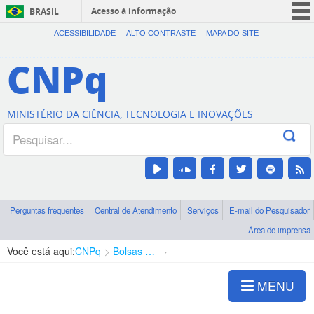
Acesso à informação
BRASIL
CORONAVÍRUS (COVID-19)
ACESSIBILIDADE
ALTO CONTRASTE
MAPA DO SITE
Participe
CNPq
Serviços
Legislação
MINISTÉRIO DA CIÊNCIA, TECNOLOGIA E INOVAÇÕES
Canais
Perguntas frequentes
Central de Atendimento
Serviços
E-mail do Pesquisador
Área de imprensa
Você está aqui:
CNPq
Bolsas e Auxílios Vigentes
Projetos de Pesquisa
MENU