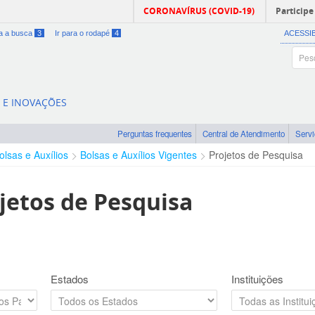
CORONAVÍRUS (COVID-19)
Participe
ra a busca
3
Ir para o rodapé
4
ACESSI
A E INOVAÇÕES
Perguntas frequentes
Central de Atendimento
Serv
olsas e Auxílios
Bolsas e Auxílios Vigentes
Projetos de Pesquisa
jetos de Pesquisa
Estados
Instituições