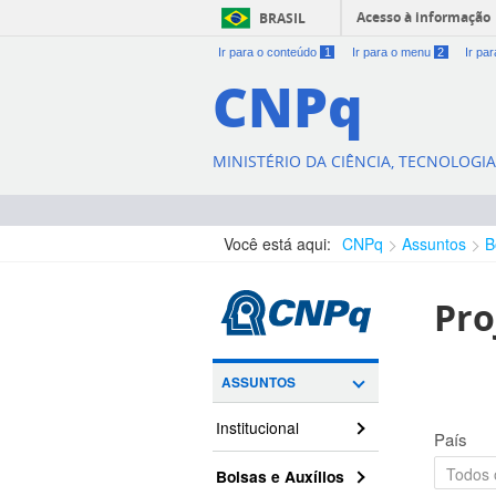
Acesso à informação
BRASIL
Ir para o conteúdo
1
Ir para o menu
2
Ir pa
CNPq
MINISTÉRIO DA CIÊNCIA, TECNOLOGI
Você está aqui:
CNPq
Assuntos
B
Pro
ASSUNTOS
Institucional
País
Bolsas e Auxílios