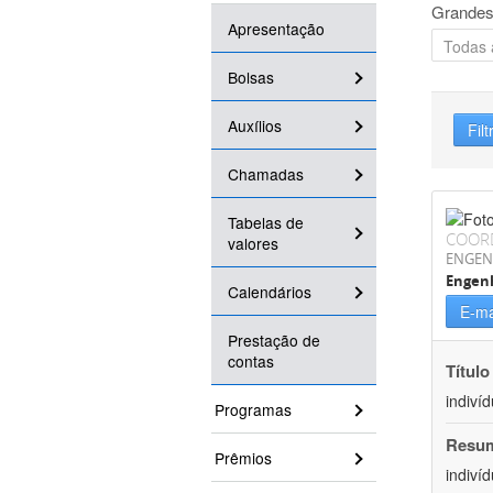
Grandes
Apresentação
Bolsas
Auxílios
Filt
Chamadas
Tabelas de
COOR
valores
ENGEN
Engen
Calendários
E-ma
Prestação de
contas
Título
indiví
Programas
Resu
Prêmios
indiví