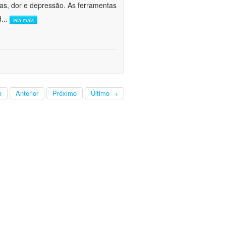
ivas, dor e depressão. As ferramentas
d
...
leia mais
o
Anterior
Próximo
Último →