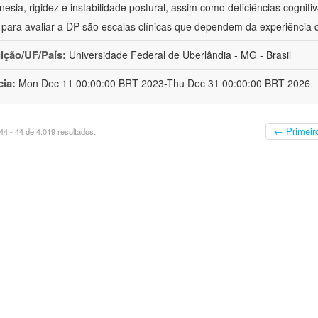
inesia, rigidez e instabilidade postural, assim como deficiências cognit
s para avaliar a DP são escalas clínicas que dependem da experiência 
uição/UF/País:
Universidade Federal de Uberlândia - MG - Brasil
cia:
Mon Dec 11 00:00:00 BRT 2023-Thu Dec 31 00:00:00 BRT 2026
← Primeir
4 - 44 de 4.019 resultados.