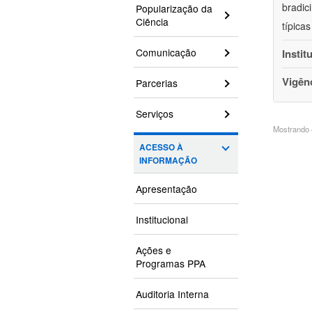
bradic
Popularização da
Ciência
típica
Comunicação
Instit
Vigên
Parcerias
Serviços
Mostrando 4
ACESSO À
INFORMAÇÃO
Apresentação
Institucional
Ações e
Programas PPA
Auditoria Interna