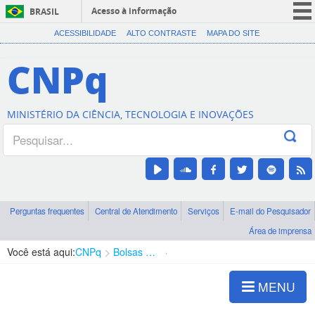
Acesso à informação
BRASIL
CORONAVÍRUS (COVID-19)
ACESSIBILIDADE
ALTO CONTRASTE
MAPA DO SITE
Participe
CNPq
Serviços
Legislação
MINISTÉRIO DA CIÊNCIA, TECNOLOGIA E INOVAÇÕES
Canais
Perguntas frequentes
Central de Atendimento
Serviços
E-mail do Pesquisador
Área de imprensa
Você está aqui:
CNPq
Bolsas e Auxílios Vigentes
Projetos de Pesquisa
MENU