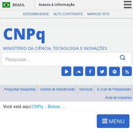
Acesso à informação
BRASIL
CORONAVÍRUS (COVID-19)
ACESSIBILIDADE
ALTO CONTRASTE
MAPA DO SITE
Participe
CNPq
Serviços
Legislação
MINISTÉRIO DA CIÊNCIA, TECNOLOGIA E INOVAÇÕES
Canais
Perguntas frequentes
Central de Atendimento
Serviços
E-mail do Pesquisador
Área de imprensa
Você está aqui:
CNPq
Bolsas e Auxílios Vigentes
Projetos de Pesquisa
MENU