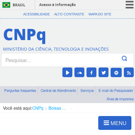
Acesso à informação
BRASIL
CORONAVÍRUS (COVID-19)
ACESSIBILIDADE
ALTO CONTRASTE
MAPA DO SITE
Participe
CNPq
Serviços
Legislação
MINISTÉRIO DA CIÊNCIA, TECNOLOGIA E INOVAÇÕES
Canais
Perguntas frequentes
Central de Atendimento
Serviços
E-mail do Pesquisador
Área de imprensa
Você está aqui:
CNPq
Bolsas e Auxílios Vigentes
Projetos de Pesquisa
MENU