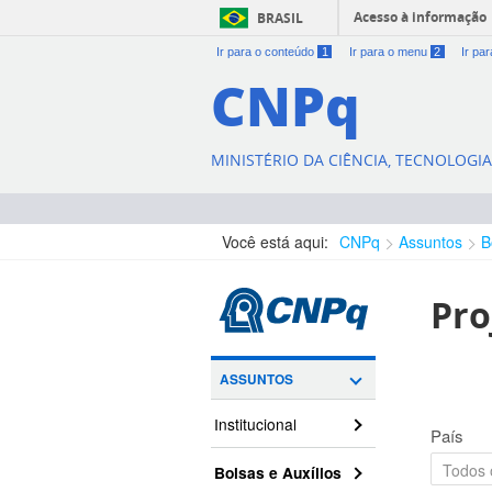
Acesso à informação
BRASIL
Ir para o conteúdo
1
Ir para o menu
2
Ir pa
CNPq
MINISTÉRIO DA CIÊNCIA, TECNOLOGI
Você está aqui:
CNPq
Assuntos
B
Pro
ASSUNTOS
Institucional
País
Bolsas e Auxílios