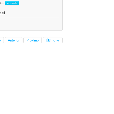
o
...
leia mais
sil
o
Anterior
Próximo
Último →