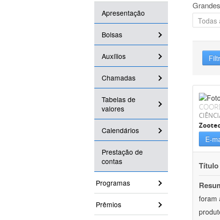
Grandes
Apresentação
Bolsas
Auxílios
Filt
Chamadas
Tabelas de
COOR
valores
CIÊNCI
Zoote
Calendários
E-ma
Prestação de
contas
Título
Programas
Resu
foram 
Prêmios
produt