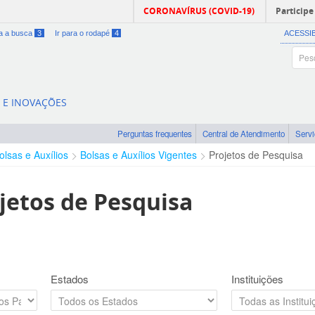
CORONAVÍRUS (COVID-19)
Participe
ra a busca
3
Ir para o rodapé
4
ACESSI
A E INOVAÇÕES
Perguntas frequentes
Central de Atendimento
Serv
olsas e Auxílios
Bolsas e Auxílios Vigentes
Projetos de Pesquisa
jetos de Pesquisa
Estados
Instituições