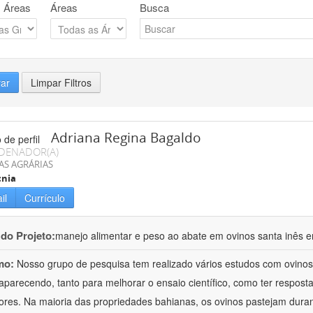
 Áreas
Áreas
Busca
rar
Limpar Filtros
Adriana Regina Bagaldo
DENADOR(A)
AS AGRÁRIAS
cnia
il
Currículo
 do Projeto:
manejo alimentar e peso ao abate em ovinos santa inês e
mo:
Nosso grupo de pesquisa tem realizado vários estudos com ovinos
aparecendo, tanto para melhorar o ensaio científico, como ter respost
ores. Na maioria das propriedades bahianas, os ovinos pastejam duran