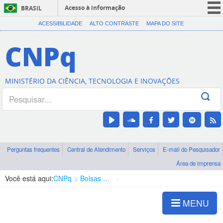
Acesso à informação
BRASIL
CORONAVÍRUS (COVID-19)
ACESSIBILIDADE
ALTO CONTRASTE
MAPA DO SITE
Participe
CNPq
Serviços
Legislação
MINISTÉRIO DA CIÊNCIA, TECNOLOGIA E INOVAÇÕES
Canais
Perguntas frequentes
Central de Atendimento
Serviços
E-mail do Pesquisador
Área de imprensa
Você está aqui:
CNPq
Bolsas e Auxílios Vigentes
Projetos de Pesquisa
MENU