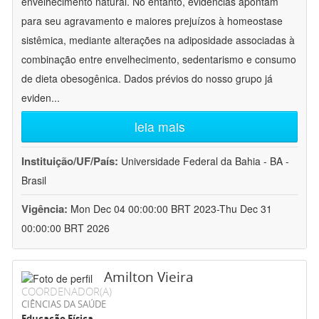
envelhecimento natural. No entanto, evidências apontam
para seu agravamento e maiores prejuízos à homeostase
sistêmica, mediante alterações na adiposidade associadas à
combinação entre envelhecimento, sedentarismo e consumo
de dieta obesogênica. Dados prévios do nosso grupo já
eviden
...
leia mais
Instituição/UF/País:
Universidade Federal da Bahia - BA -
Brasil
Vigência:
Mon Dec 04 00:00:00 BRT 2023-Thu Dec 31
00:00:00 BRT 2026
Amilton Vieira
COORDENADOR(A)
CIÊNCIAS DA SAÚDE
Educação Física