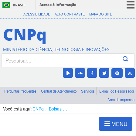
Acesso à informação
BRASIL
CORONAVÍRUS (COVID-19)
ACESSIBILIDADE
ALTO CONTRASTE
MAPA DO SITE
Participe
CNPq
Serviços
Legislação
MINISTÉRIO DA CIÊNCIA, TECNOLOGIA E INOVAÇÕES
Canais
Perguntas frequentes
Central de Atendimento
Serviços
E-mail do Pesquisador
Área de imprensa
Você está aqui:
CNPq
Bolsas e Auxílios Vigentes
Projetos de Pesquisa
MENU