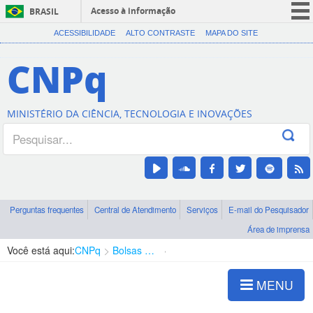
Acesso à informação
BRASIL
CORONAVÍRUS (COVID-19)
ACESSIBILIDADE
ALTO CONTRASTE
MAPA DO SITE
Participe
CNPq
Serviços
Legislação
MINISTÉRIO DA CIÊNCIA, TECNOLOGIA E INOVAÇÕES
Canais
Perguntas frequentes
Central de Atendimento
Serviços
E-mail do Pesquisador
Área de imprensa
Você está aqui:
CNPq
Bolsas e Auxílios Vigentes
Projetos de Pesquisa
MENU