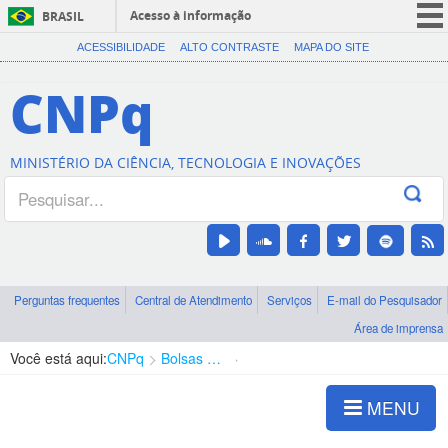
Acesso à informação
BRASIL
CORONAVÍRUS (COVID-19)
ACESSIBILIDADE
ALTO CONTRASTE
MAPA DO SITE
Participe
CNPq
Serviços
Legislação
MINISTÉRIO DA CIÊNCIA, TECNOLOGIA E INOVAÇÕES
Canais
Perguntas frequentes
Central de Atendimento
Serviços
E-mail do Pesquisador
Área de imprensa
Você está aqui:
CNPq
Bolsas e Auxílios Vigentes
Projetos de Pesquisa
MENU