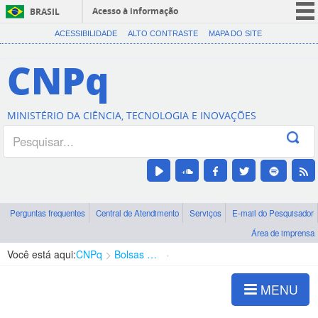
Acesso à informação
BRASIL
CORONAVÍRUS (COVID-19)
ACESSIBILIDADE
ALTO CONTRASTE
MAPA DO SITE
Participe
CNPq
Serviços
Legislação
MINISTÉRIO DA CIÊNCIA, TECNOLOGIA E INOVAÇÕES
Canais
Perguntas frequentes
Central de Atendimento
Serviços
E-mail do Pesquisador
Área de imprensa
Você está aqui:
CNPq
Bolsas e Auxílios Vigentes
Projetos de Pesquisa
MENU