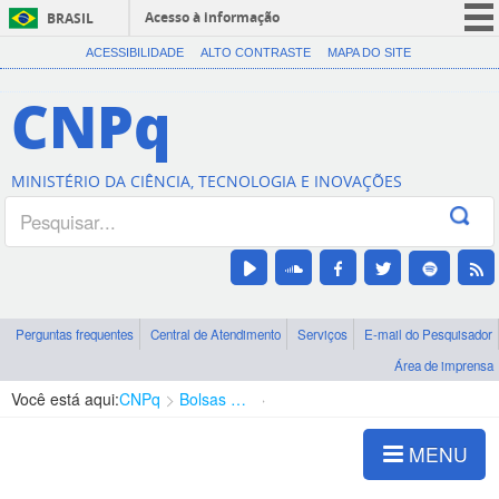
Acesso à informação
BRASIL
CORONAVÍRUS (COVID-19)
ACESSIBILIDADE
ALTO CONTRASTE
MAPA DO SITE
Participe
CNPq
Serviços
Legislação
MINISTÉRIO DA CIÊNCIA, TECNOLOGIA E INOVAÇÕES
Canais
Perguntas frequentes
Central de Atendimento
Serviços
E-mail do Pesquisador
Área de imprensa
Você está aqui:
CNPq
Bolsas e Auxílios Vigentes
Projetos de Pesquisa
MENU