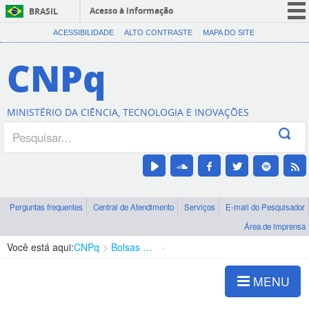
Acesso à informação
BRASIL
CORONAVÍRUS (COVID-19)
ACESSIBILIDADE
ALTO CONTRASTE
MAPA DO SITE
Participe
CNPq
Serviços
Legislação
MINISTÉRIO DA CIÊNCIA, TECNOLOGIA E INOVAÇÕES
Canais
Perguntas frequentes
Central de Atendimento
Serviços
E-mail do Pesquisador
Área de imprensa
Você está aqui:
CNPq
Bolsas e Auxílios Vigentes
Projetos de Pesquisa
MENU