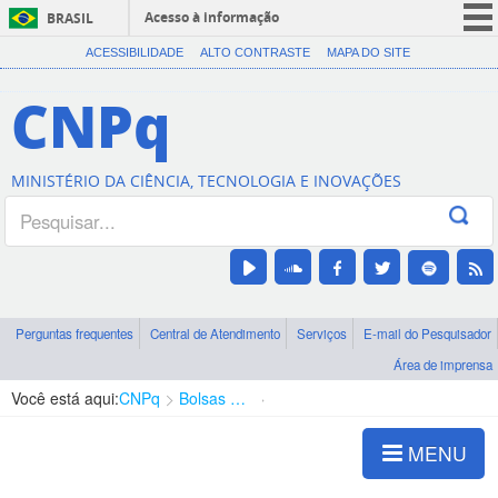
Acesso à informação
BRASIL
CORONAVÍRUS (COVID-19)
ACESSIBILIDADE
ALTO CONTRASTE
MAPA DO SITE
Participe
CNPq
Serviços
Legislação
MINISTÉRIO DA CIÊNCIA, TECNOLOGIA E INOVAÇÕES
Canais
Perguntas frequentes
Central de Atendimento
Serviços
E-mail do Pesquisador
Área de imprensa
Você está aqui:
CNPq
Bolsas e Auxílios Vigentes
Projetos de Pesquisa
MENU