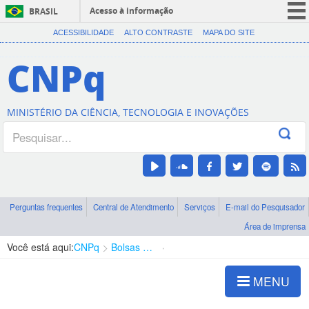
Acesso à informação
BRASIL
CORONAVÍRUS (COVID-19)
ACESSIBILIDADE
ALTO CONTRASTE
MAPA DO SITE
Participe
CNPq
Serviços
Legislação
MINISTÉRIO DA CIÊNCIA, TECNOLOGIA E INOVAÇÕES
Canais
Perguntas frequentes
Central de Atendimento
Serviços
E-mail do Pesquisador
Área de imprensa
Você está aqui:
CNPq
Bolsas e Auxílios Vigentes
Projetos de Pesquisa
MENU