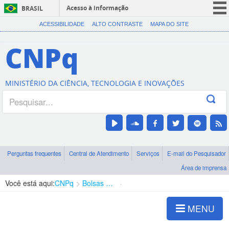
Acesso à informação
BRASIL
CORONAVÍRUS (COVID-19)
ACESSIBILIDADE
ALTO CONTRASTE
MAPA DO SITE
Participe
CNPq
Serviços
Legislação
MINISTÉRIO DA CIÊNCIA, TECNOLOGIA E INOVAÇÕES
Canais
Perguntas frequentes
Central de Atendimento
Serviços
E-mail do Pesquisador
Área de imprensa
Você está aqui:
CNPq
Bolsas e Auxílios Vigentes
Projetos de Pesquisa
MENU