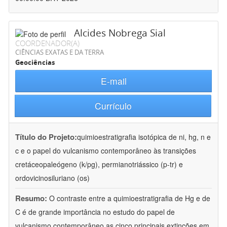
Alcides Nobrega Sial
COORDENADOR(A)
CIÊNCIAS EXATAS E DA TERRA
Geociências
E-mail
Currículo
Título do Projeto:
quimioestratigrafia isotópica de ni, hg, n e
c e o papel do vulcanismo contemporâneo às transições
cretáceopaleógeno (k/pg), permianotriássico (p-tr) e
ordovicinosiluriano (os)
Resumo:
O contraste entre a quimioestratigrafia de Hg e de
C é de grande importância no estudo do papel de
vulcanismo contemporâneo as cinco principais extinções em