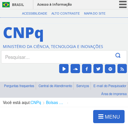
Acesso à informação
BRASIL
CORONAVÍRUS (COVID-19)
ACESSIBILIDADE
ALTO CONTRASTE
MAPA DO SITE
Participe
CNPq
Serviços
Legislação
MINISTÉRIO DA CIÊNCIA, TECNOLOGIA E INOVAÇÕES
Canais
Perguntas frequentes
Central de Atendimento
Serviços
E-mail do Pesquisador
Área de imprensa
Você está aqui:
CNPq
Bolsas e Auxílios Vigentes
Projetos de Pesquisa
MENU