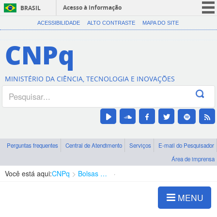
Acesso à informação
BRASIL
CORONAVÍRUS (COVID-19)
ACESSIBILIDADE
ALTO CONTRASTE
MAPA DO SITE
Participe
CNPq
Serviços
Legislação
MINISTÉRIO DA CIÊNCIA, TECNOLOGIA E INOVAÇÕES
Canais
Perguntas frequentes
Central de Atendimento
Serviços
E-mail do Pesquisador
Área de imprensa
Você está aqui:
CNPq
Bolsas e Auxílios Vigentes
Projetos de Pesquisa
MENU