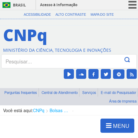
Acesso à informação
BRASIL
CORONAVÍRUS (COVID-19)
ACESSIBILIDADE
ALTO CONTRASTE
MAPA DO SITE
Participe
CNPq
Serviços
Legislação
MINISTÉRIO DA CIÊNCIA, TECNOLOGIA E INOVAÇÕES
Canais
Perguntas frequentes
Central de Atendimento
Serviços
E-mail do Pesquisador
Área de imprensa
Você está aqui:
CNPq
Bolsas e Auxílios Vigentes
Projetos de Pesquisa
MENU