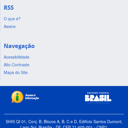
RSS
O que é?
Assine
Navegação
Acessibilidade
Alto Contraste
Mapa do Site
SHIS QI 01, Conj. B, Blocos A, B, C e D, Edifício Santos Dumont,
Lago Sul, Brasília - DF, CEP 71.605-001 - CNPJ: