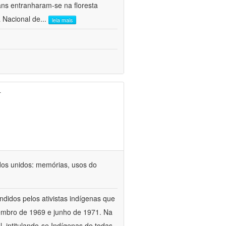
ns entranharam-se na floresta
 Nacional de
...
leia mais
r
dos unidos: memórias, usos do
ndidos pelos ativistas indígenas que
vembro de 1969 e junho de 1971. Na
 intitulando-se Indígenas de todas