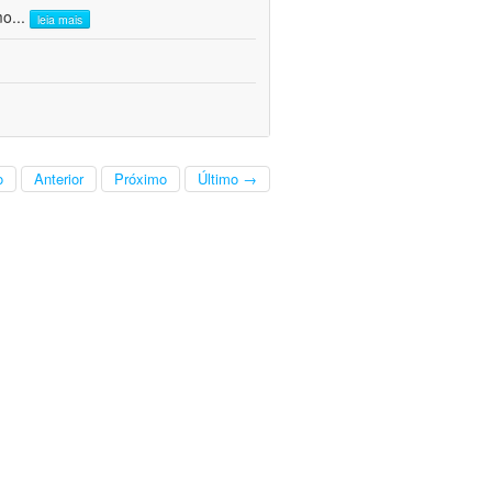
mo
...
leia mais
o
Anterior
Próximo
Último →