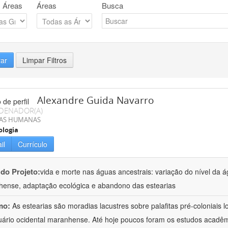
 Áreas
Áreas
Busca
rar
Limpar Filtros
Alexandre Guida Navarro
DENADOR(A)
IAS HUMANAS
ologia
il
Currículo
 do Projeto:
vida e morte nas águas ancestrais: variação do nível da 
ense, adaptação ecológica e abandono das estearias
mo:
As estearias são moradias lacustres sobre palafitas pré-coloniais
uário ocidental maranhense. Até hoje poucos foram os estudos acadêmi