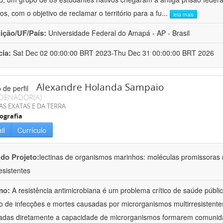
os, com o objetivo de reclamar o território para a fu
...
leia mais
uição/UF/País:
Universidade Federal do Amapá - AP - Brasil
cia:
Sat Dec 02 00:00:00 BRT 2023-Thu Dec 31 00:00:00 BRT 2026
Alexandre Holanda Sampaio
DENADOR(A)
AS EXATAS E DA TERRA
ografia
il
Currículo
 do Projeto:
lectinas de organismos marinhos: moléculas promissoras
esistentes
mo:
A resistência antimicrobiana é um problema crítico de saúde públi
 de infecções e mortes causadas por microrganismos multirresistente
adas diretamente a capacidade de microrganismos formarem comunid