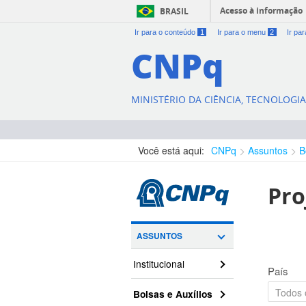
Acesso à informação
BRASIL
Ir para o conteúdo
1
Ir para o menu
2
Ir pa
CNPq
MINISTÉRIO DA CIÊNCIA, TECNOLOGI
Você está aqui:
CNPq
Assuntos
B
Pro
ASSUNTOS
Institucional
País
Bolsas e Auxílios