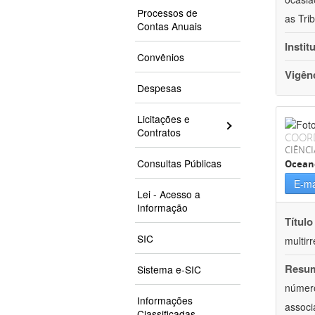
Processos de
as Trib
Contas Anuais
Instit
Convênios
Vigên
Despesas
Licitações e
Contratos
COOR
CIÊNCI
Consultas Públicas
Ocean
E-ma
Lei - Acesso a
Informação
Título
SIC
multirr
Resu
Sistema e-SIC
número
Informações
associ
Classificadas