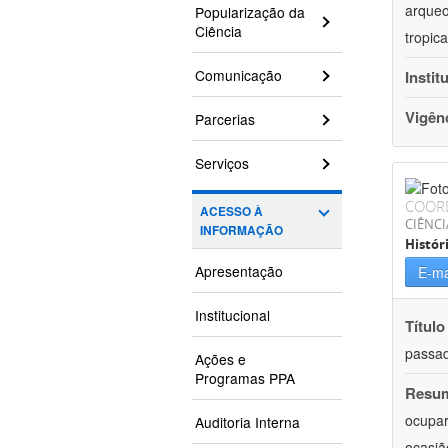
arqueo
Popularização da
Ciência
tropic
Comunicação
Instit
Vigên
Parcerias
Serviços
COOR
ACESSO À
CIÊNC
INFORMAÇÃO
Histór
Apresentação
E-ma
Institucional
Título
passad
Ações e
Programas PPA
Resu
ocupar
Auditoria Interna
ocasiã