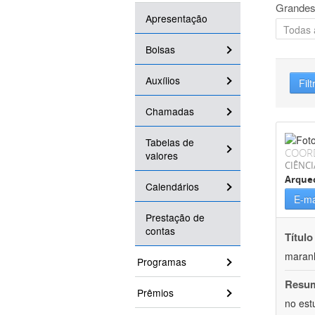
Grandes
Apresentação
Bolsas
Auxílios
Filt
Chamadas
Tabelas de
COOR
valores
CIÊNC
Arque
Calendários
E-ma
Prestação de
contas
Título
maranh
Programas
Resu
Prêmios
no est