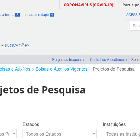
CORONAVÍRUS (COVID-19)
Participe
ra a busca
3
Ir para o rodapé
4
ACESSI
A E INOVAÇÕES
Perguntas frequentes
Central de Atendimento
Serv
olsas e Auxílios
Bolsas e Auxílios Vigentes
Projetos de Pesquisa
jetos de Pesquisa
Estados
Instituições