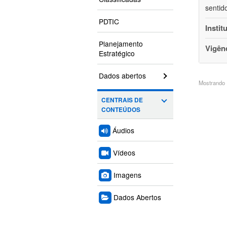
sentid
PDTIC
Instit
Planejamento
Vigên
Estratégico
Dados abertos
Mostrando 1
CENTRAIS DE
CONTEÚDOS
Áudios
Vídeos
Imagens
Dados Abertos