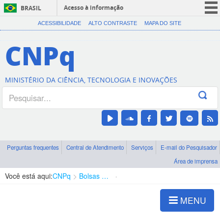
Acesso à informação
BRASIL
CORONAVÍRUS (COVID-19)
ACESSIBILIDADE
ALTO CONTRASTE
MAPA DO SITE
Participe
CNPq
Serviços
Legislação
MINISTÉRIO DA CIÊNCIA, TECNOLOGIA E INOVAÇÕES
Canais
Perguntas frequentes
Central de Atendimento
Serviços
E-mail do Pesquisador
Área de imprensa
Você está aqui:
CNPq
Bolsas e Auxílios Vigentes
Projetos de Pesquisa
MENU