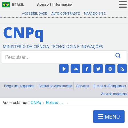
Acesso à informação
BRASIL
CORONAVÍRUS (COVID-19)
ACESSIBILIDADE
ALTO CONTRASTE
MAPA DO SITE
Participe
CNPq
Serviços
Legislação
MINISTÉRIO DA CIÊNCIA, TECNOLOGIA E INOVAÇÕES
Canais
Perguntas frequentes
Central de Atendimento
Serviços
E-mail do Pesquisador
Área de imprensa
Você está aqui:
CNPq
Bolsas e Auxílios Vigentes
Projetos de Pesquisa
MENU