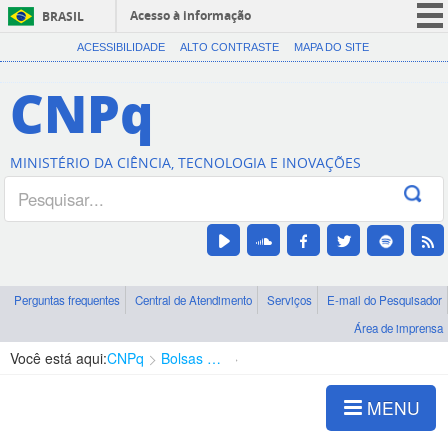
Acesso à informação
BRASIL
CORONAVÍRUS (COVID-19)
ACESSIBILIDADE
ALTO CONTRASTE
MAPA DO SITE
Participe
CNPq
Serviços
Legislação
MINISTÉRIO DA CIÊNCIA, TECNOLOGIA E INOVAÇÕES
Canais
Perguntas frequentes
Central de Atendimento
Serviços
E-mail do Pesquisador
Área de imprensa
Você está aqui:
CNPq
Bolsas e Auxílios Vigentes
Projetos de Pesquisa
MENU