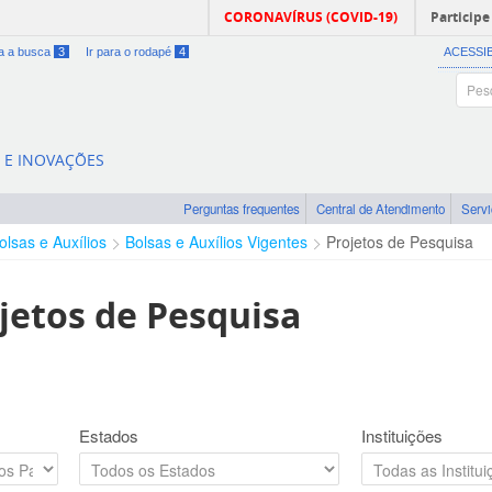
CORONAVÍRUS (COVID-19)
Participe
ra a busca
3
Ir para o rodapé
4
ACESSI
A E INOVAÇÕES
Perguntas frequentes
Central de Atendimento
Serv
olsas e Auxílios
Bolsas e Auxílios Vigentes
Projetos de Pesquisa
jetos de Pesquisa
Estados
Instituições