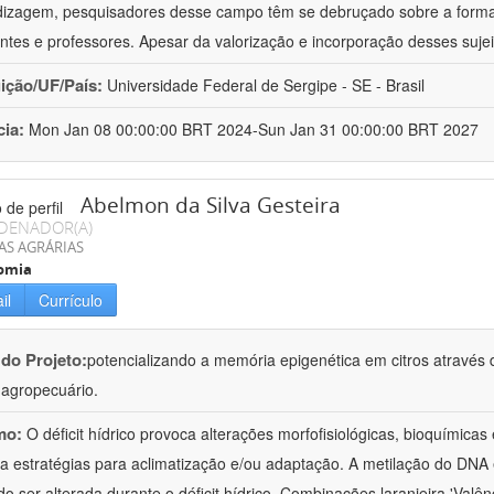
izagem, pesquisadores desse campo têm se debruçado sobre a formaç
ntes e professores. Apesar da valorização e incorporação desses sujei
uição/UF/País:
Universidade Federal de Sergipe - SE - Brasil
cia:
Mon Jan 08 00:00:00 BRT 2024-Sun Jan 31 00:00:00 BRT 2027
Abelmon da Silva Gesteira
DENADOR(A)
AS AGRÁRIAS
omia
il
Currículo
 do Projeto:
potencializando a memória epigenética em citros através d
o agropecuário.
mo:
O déficit hídrico provoca alterações morfofisiológicas, bioquímica
 a estratégias para aclimatização e/ou adaptação. A metilação do DNA 
o ser alterada durante o déficit hídrico. Combinações laranjeira 'Valên