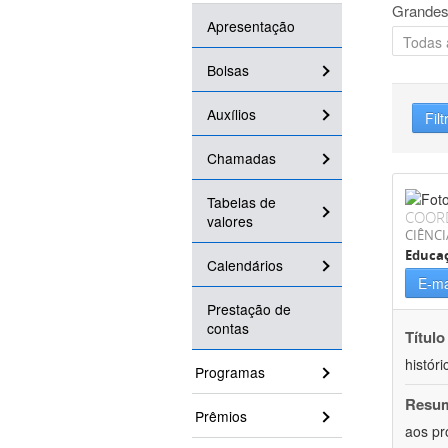
Grandes
Apresentação
Bolsas
Auxílios
Filt
Chamadas
Tabelas de
COOR
valores
CIÊNC
Educa
Calendários
E-ma
Prestação de
contas
Título
históri
Programas
Resu
Prêmios
aos pr