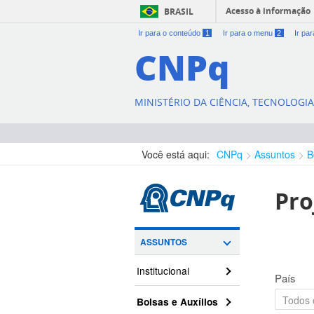
Acesso à informação
BRASIL
Ir para o conteúdo
1
Ir para o menu
2
Ir pa
CNPq
MINISTÉRIO DA CIÊNCIA, TECNOLOGI
Você está aqui:
CNPq
Assuntos
B
Pro
ASSUNTOS
Institucional
País
Bolsas e Auxílios