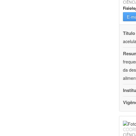
CIÊNCI
Fisiolo
E-ma
Título
acelul
Resu
freque
da des
alimen
Instit
Vigên
COOR
CIÊNCI