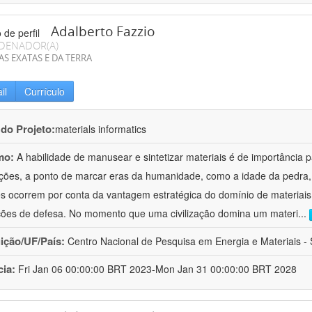
Adalberto Fazzio
DENADOR(A)
AS EXATAS E DA TERRA
il
Currículo
 do Projeto:
materials informatics
mo:
A habilidade de manusear e sintetizar materiais é de importância 
zações, a ponto de marcar eras da humanidade, como a idade da pedra, 
es ocorrem por conta da vantagem estratégica do domínio de materiais,
ções de defesa. No momento que uma civilização domina um materi
...
uição/UF/País:
Centro Nacional de Pesquisa em Energia e Materiais - S
cia:
Fri Jan 06 00:00:00 BRT 2023-Mon Jan 31 00:00:00 BRT 2028