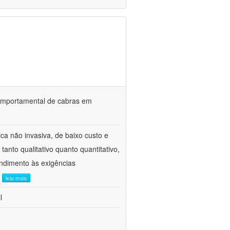
o comportamental de cabras em
ca não invasiva, de baixo custo e
tanto qualitativo quanto quantitativo,
ndimento às exigências
.
leia mais
l