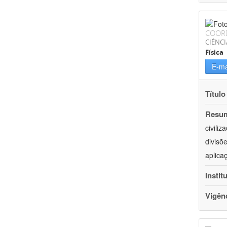
COOR
CIÊNCI
Física
E-ma
Título
Resu
civili
divisõ
aplica
Instit
Vigên