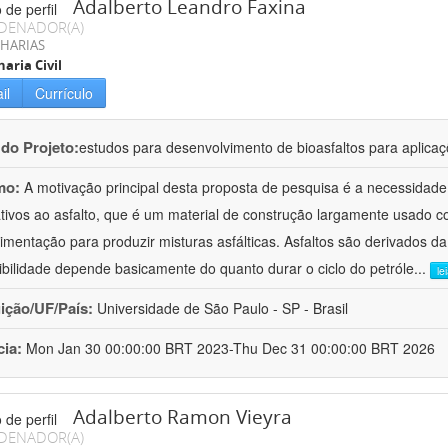
Adalberto Leandro Faxina
DENADOR(A)
HARIAS
aria Civil
il
Currículo
 do Projeto:
estudos para desenvolvimento de bioasfaltos para aplic
mo:
A motivação principal desta proposta de pesquisa é a necessidade
ativos ao asfalto, que é um material de construção largamente usado 
imentação para produzir misturas asfálticas. Asfaltos são derivados da
ibilidade depende basicamente do quanto durar o ciclo do petróle
...
le
uição/UF/País:
Universidade de São Paulo - SP - Brasil
cia:
Mon Jan 30 00:00:00 BRT 2023-Thu Dec 31 00:00:00 BRT 2026
Adalberto Ramon Vieyra
DENADOR(A)