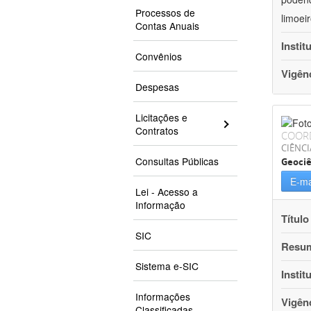
Processos de
limoei
Contas Anuais
Instit
Convênios
Vigên
Despesas
Licitações e
Contratos
COOR
CIÊNCI
Consultas Públicas
Geociê
E-ma
Lei - Acesso a
Informação
Título
SIC
Resu
Sistema e-SIC
Instit
Informações
Vigên
Classificadas