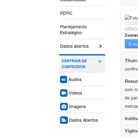
PDTIC
COOR
Planejamento
CIÊNCI
Estratégico
Zoote
E-ma
Dados abertos
Título
CENTRAIS DE
CONTEÚDOS
confin
Áudios
Resu
com mú
Vídeos
de par
mercad
Imagens
Instit
Dados Abertos
Vigên