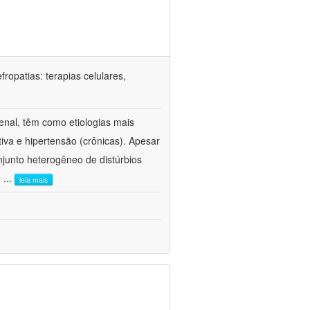
ropatias: terapias celulares,
enal, têm como etiologias mais
iva e hipertensão (crônicas). Apesar
junto heterogêneo de distúrbios
e
...
leia mais