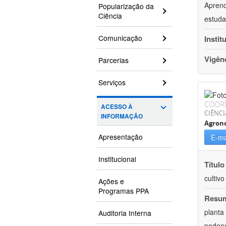
Aprend
Popularização da
Ciência
estuda
Comunicação
Instit
Vigên
Parcerias
Serviços
COOR
ACESSO À
CIÊNCI
INFORMAÇÃO
Agron
Apresentação
E-ma
Institucional
Título
cultiv
Ações e
Programas PPA
Resu
planta
Auditoria Interna
podend