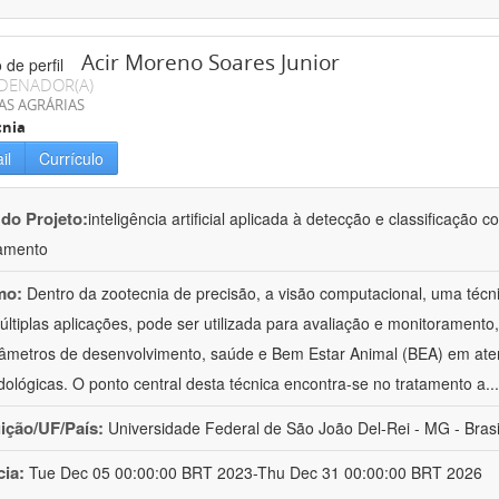
Acir Moreno Soares Junior
DENADOR(A)
AS AGRÁRIAS
cnia
il
Currículo
 do Projeto:
inteligência artificial aplicada à detecção e classificaçã
amento
mo:
Dentro da zootecnia de precisão, a visão computacional, uma técni
ltiplas aplicações, pode ser utilizada para avaliação e monitoramento, 
âmetros de desenvolvimento, saúde e Bem Estar Animal (BEA) em ate
ológicas. O ponto central desta técnica encontra-se no tratamento a
..
uição/UF/País:
Universidade Federal de São João Del-Rei - MG - Brasi
cia:
Tue Dec 05 00:00:00 BRT 2023-Thu Dec 31 00:00:00 BRT 2026