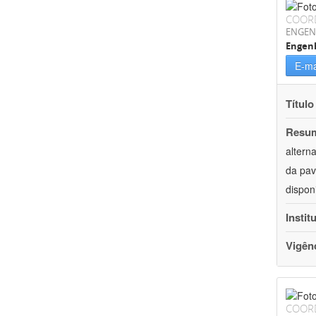
COOR
ENGEN
Engenh
E-ma
Título
Resu
altern
da pav
dispon
Instit
Vigên
COOR