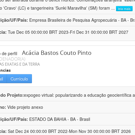
ro 'Cravo' (LC) e tangerineira 'Sunki Maravilha' (SM) foram
...
leia mais
uição/UF/País:
Empresa Brasileira de Pesquisa Agropecuária - BA - Bra
cia:
Tue Dec 05 00:00:00 BRT 2023-Fri Dec 31 00:00:00 BRT 2027
Acácia Bastos Couto Pinto
DENADOR(A)
AS EXATAS E DA TERRA
ncias
il
Currículo
 do Projeto:
expogeo virtual: popularizando a educação geocientífica a
mo:
Vide projeto anexo
uição/UF/País:
ESTADO DA BAHIA - BA - Brasil
cia:
Sat Dec 24 00:00:00 BRT 2022-Mon Nov 30 00:00:00 BRT 2026