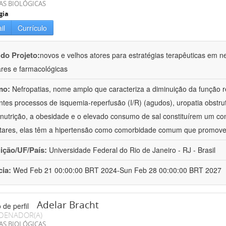
AS BIOLÓGICAS
gia
il
Currículo
 do Projeto:
novos e velhos atores para estratégias terapêuticas em nef
ares e farmacológicas
mo:
Nefropatias, nome amplo que caracteriza a diminuição da função r
ntes processos de isquemia-reperfusão (I/R) (agudos), uropatia obstrut
nutrição, a obesidade e o elevado consumo de sal constituírem um con
tares, elas têm a hipertensão como comorbidade comum que promov
uição/UF/País:
Universidade Federal do Rio de Janeiro - RJ - Brasil
cia:
Wed Feb 21 00:00:00 BRT 2024-Sun Feb 28 00:00:00 BRT 2027
Adelar Bracht
DENADOR(A)
AS BIOLÓGICAS