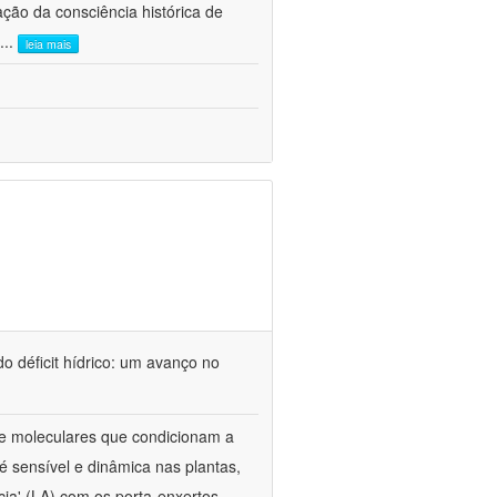
ão da consciência histórica de
...
leia mais
o déficit hídrico: um avanço no
s e moleculares que condicionam a
é sensível e dinâmica nas plantas,
cia' (LA) com os porta-enxertos