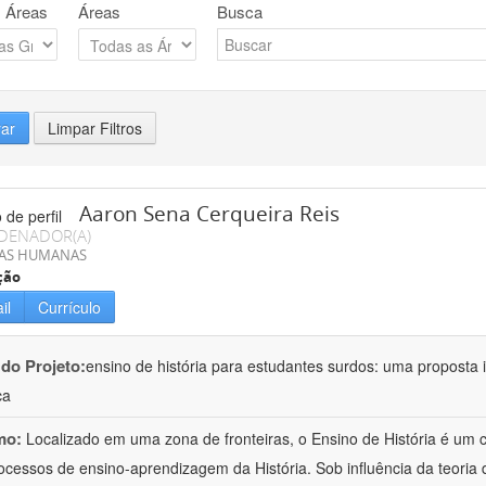
 Áreas
Áreas
Busca
rar
Limpar Filtros
Aaron Sena Cerqueira Reis
DENADOR(A)
IAS HUMANAS
ção
il
Currículo
 do Projeto:
ensino de história para estudantes surdos: uma proposta i
ca
mo:
Localizado em uma zona de fronteiras, o Ensino de História é um
ocessos de ensino-aprendizagem da História. Sob influência da teoria d