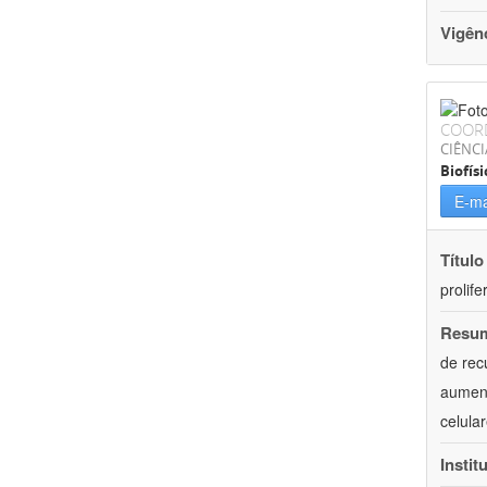
Vigên
COOR
CIÊNCI
Biofísi
E-ma
Título
prolif
Resu
de rec
aument
celula
Instit