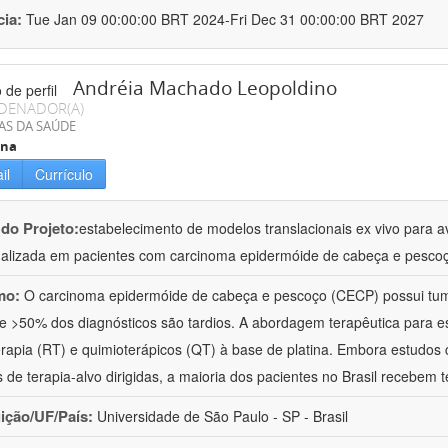
cia:
Tue Jan 09 00:00:00 BRT 2024-Fri Dec 31 00:00:00 BRT 2027
Andréia Machado Leopoldino
DENADOR(A)
AS DA SAÚDE
ina
il
Currículo
 do Projeto:
estabelecimento de modelos translacionais ex vivo para a
alizada em pacientes com carcinoma epidermóide de cabeça e pesco
mo:
O carcinoma epidermóide de cabeça e pescoço (CECP) possui tumo
 e >50% dos diagnósticos são tardios. A abordagem terapêutica para e
erapia (RT) e quimioterápicos (QT) à base de platina. Embora estudos 
 de terapia-alvo dirigidas, a maioria dos pacientes no Brasil recebem t
uição/UF/País:
Universidade de São Paulo - SP - Brasil