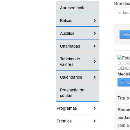
Grandes
Apresentação
Bolsas
Auxílios
Filt
Chamadas
Tabelas de
COOR
valores
CIÊNCI
Medici
Calendários
E-ma
Prestação de
contas
Título
Programas
Resu
perdas
Prêmios
com a 