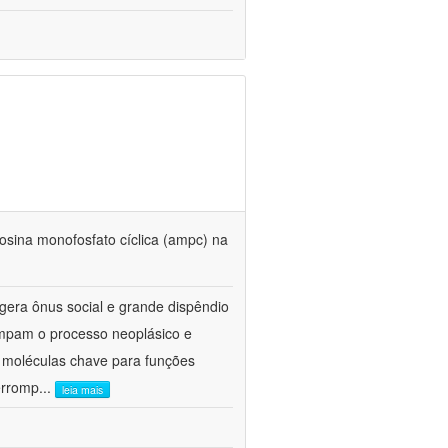
enosina monofosfato cíclica (ampc) na
gera ônus social e grande dispêndio
ompam o processo neoplásico e
 moléculas chave para funções
terromp
...
leia mais