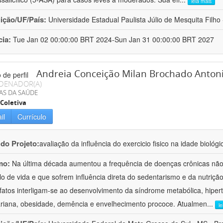
leia mais
uição/UF/País:
Universidade Estadual Paulista Júlio de Mesquita Filho -
cia:
Tue Jan 02 00:00:00 BRT 2024-Sun Jan 31 00:00:00 BRT 2027
Andreia Conceição Milan Brochado Antonio
DENADOR(A)
AS DA SAÚDE
Coletiva
il
Currículo
 do Projeto:
avaliação da influência do exercicio fisico na idade biológi
mo:
Na última década aumentou a frequência de doenças crônicas não 
ilo de vida e que sofrem influência direta do sedentarismo e da nutriç
fatos interligam-se ao desenvolvimento da síndrome metabólica, hiper
riana, obesidade, demência e envelhecimento prococe. Atualmen
...
l