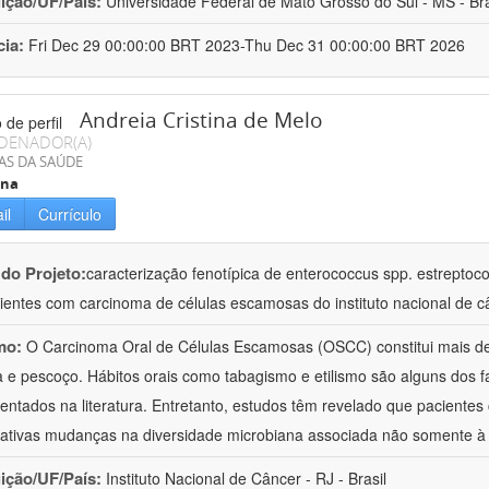
uição/UF/País:
Universidade Federal de Mato Grosso do Sul - MS - Bra
cia:
Fri Dec 29 00:00:00 BRT 2023-Thu Dec 31 00:00:00 BRT 2026
Andreia Cristina de Melo
DENADOR(A)
AS DA SAÚDE
ina
il
Currículo
 do Projeto:
caracterização fenotípica de enterococcus spp. estreptoco
ientes com carcinoma de células escamosas do instituto nacional de c
mo:
O Carcinoma Oral de Células Escamosas (OSCC) constitui mais d
 e pescoço. Hábitos orais como tabagismo e etilismo são alguns dos fa
ntados na literatura. Entretanto, estudos têm revelado que pacient
icativas mudanças na diversidade microbiana associada não somente 
uição/UF/País:
Instituto Nacional de Câncer - RJ - Brasil