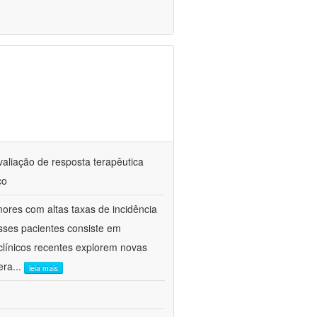
valiação de resposta terapêutica
ço
res com altas taxas de incidência
sses pacientes consiste em
clínicos recentes explorem novas
era
...
leia mais