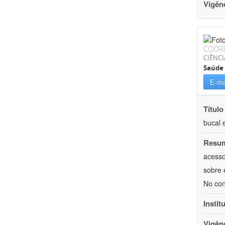
Vigên
COOR
CIÊNCI
Saúde 
E-ma
Título
bucal 
Resu
acesso
sobre 
No con
Instit
Vigên