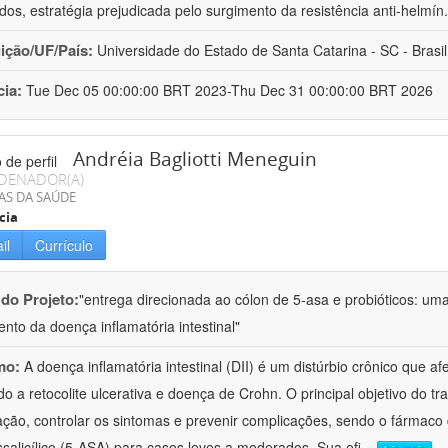
ados, estratégia prejudicada pelo surgimento da resistência anti-helmín
uição/UF/País:
Universidade do Estado de Santa Catarina - SC - Brasil
cia:
Tue Dec 05 00:00:00 BRT 2023-Thu Dec 31 00:00:00 BRT 2026
Andréia Bagliotti Meneguin
DENADOR(A)
AS DA SAÚDE
cia
il
Currículo
 do Projeto:
"entrega direcionada ao cólon de 5-asa e probióticos: u
ento da doença inflamatória intestinal"
mo:
A doença inflamatória intestinal (DII) é um distúrbio crônico que afe
ndo a retocolite ulcerativa e doença de Crohn. O principal objetivo do t
ação, controlar os sintomas e prevenir complicações, sendo o fármaco 
salicílico (5-ASA) para casos leves a moderados. Sua efi
...