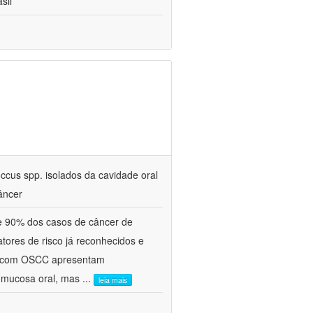
sil
ccus spp. isolados da cavidade oral
âncer
e 90% dos casos de câncer de
tores de risco já reconhecidos e
es com OSCC apresentam
à mucosa oral, mas
...
leia mais