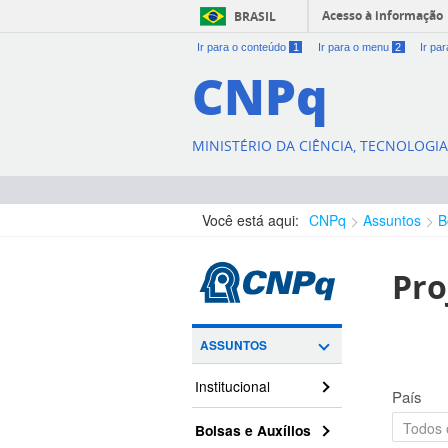
Acesso à informação
BRASIL
Ir para o conteúdo
1
Ir para o menu
2
Ir pa
CNPq
MINISTÉRIO DA CIÊNCIA, TECNOLOGI
Você está aqui:
CNPq
Assuntos
B
Pro
ASSUNTOS
Institucional
País
Bolsas e Auxílios