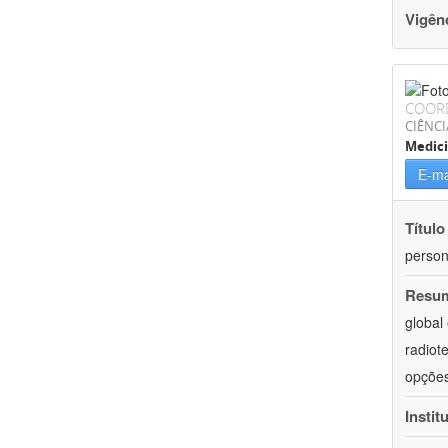
Vigên
COOR
CIÊNCI
Medic
E-ma
Título
person
Resu
global
radiot
opções
Instit