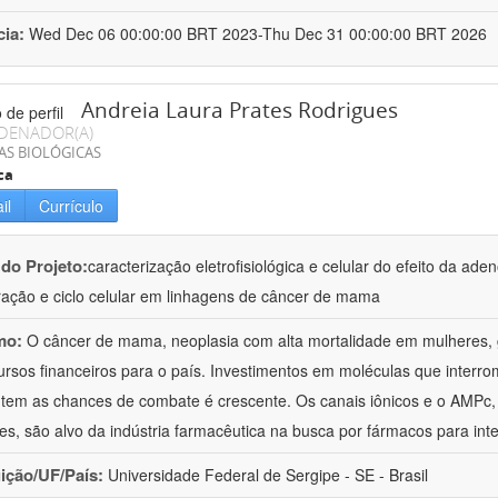
cia:
Wed Dec 06 00:00:00 BRT 2023-Thu Dec 31 00:00:00 BRT 2026
Andreia Laura Prates Rodrigues
DENADOR(A)
AS BIOLÓGICAS
ca
il
Currículo
 do Projeto:
caracterização eletrofisiológica e celular do efeito da ad
eração e ciclo celular em linhagens de câncer de mama
mo:
O câncer de mama, neoplasia com alta mortalidade em mulheres, 
ursos financeiros para o país. Investimentos em moléculas que interr
em as chances de combate é crescente. Os canais iônicos e o AMPc,
res, são alvo da indústria farmacêutica na busca por fármacos para in
uição/UF/País:
Universidade Federal de Sergipe - SE - Brasil