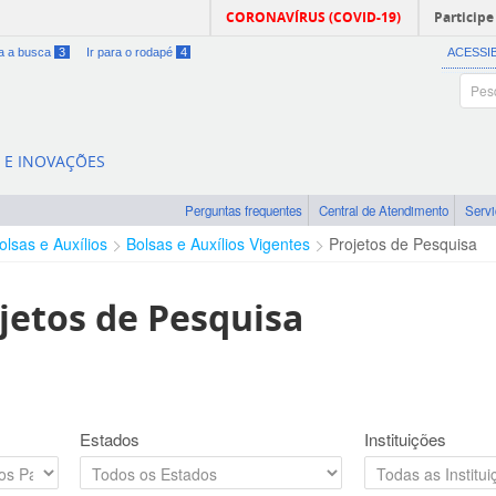
CORONAVÍRUS (COVID-19)
Participe
ra a busca
3
Ir para o rodapé
4
ACESSI
A E INOVAÇÕES
Perguntas frequentes
Central de Atendimento
Serv
olsas e Auxílios
Bolsas e Auxílios Vigentes
Projetos de Pesquisa
jetos de Pesquisa
Estados
Instituições