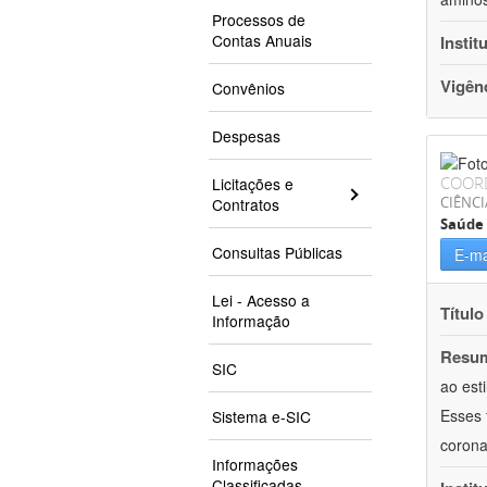
Processos de
Contas Anuais
Instit
Vigên
Convênios
Despesas
COOR
Licitações e
CIÊNCI
Contratos
Saúde 
Consultas Públicas
E-ma
Lei - Acesso a
Título
Informação
Resu
SIC
ao est
Esses 
Sistema e-SIC
corona
Informações
Classificadas