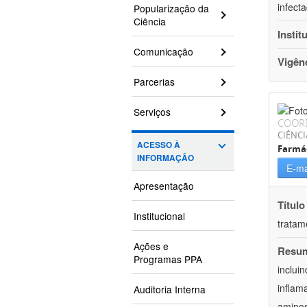
infect
Popularização da
Ciência
Instit
Comunicação
Vigên
Parcerias
Serviços
COOR
CIÊNCI
ACESSO À
Farmá
INFORMAÇÃO
E-ma
Apresentação
Título
Institucional
tratam
Ações e
Resu
Programas PPA
inclui
inflam
Auditoria Interna
aminos