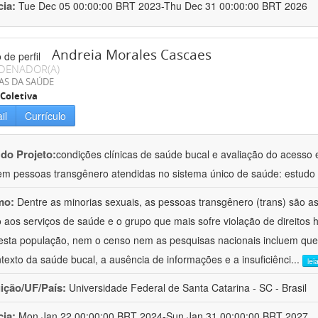
cia:
Tue Dec 05 00:00:00 BRT 2023-Thu Dec 31 00:00:00 BRT 2026
Andreia Morales Cascaes
DENADOR(A)
AS DA SAÚDE
Coletiva
il
Currículo
 do Projeto:
condições clínicas de saúde bucal e avaliação do acesso 
em pessoas transgênero atendidas no sistema único de saúde: estudo mul
mo:
Dentre as minorias sexuais, as pessoas transgênero (trans) são a
 aos serviços de saúde e o grupo que mais sofre violação de direitos
esta população, nem o censo nem as pesquisas nacionais incluem que
texto da saúde bucal, a ausência de informações e a insuficiênci
...
lei
uição/UF/País:
Universidade Federal de Santa Catarina - SC - Brasil
cia:
Mon Jan 22 00:00:00 BRT 2024-Sun Jan 31 00:00:00 BRT 2027