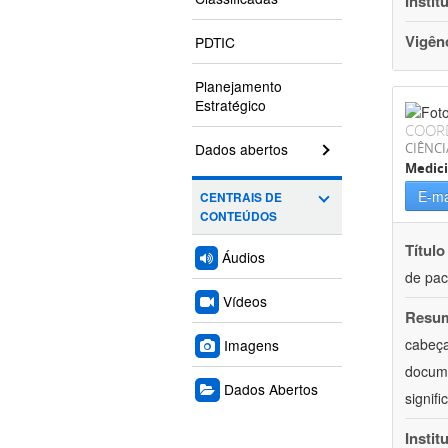
Instit
Vigên
PDTIC
Planejamento
Estratégico
COOR
Dados abertos
CIÊNCI
Medic
E-ma
CENTRAIS DE
CONTEÚDOS
Título
Áudios
de pac
Vídeos
Resu
cabeça
Imagens
docume
Dados Abertos
signif
Instit