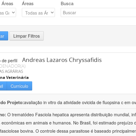
 Áreas
Áreas
Busca
rar
Limpar Filtros
Andreas Lazaros Chryssafidis
DENADOR(A)
AS AGRÁRIAS
na Veterinária
il
Currículo
 do Projeto:
avaliação in vitro da atividade ovicida de fluopsina c em o
mo:
O trematódeo Fasciola hepatica apresenta distribuição mundial, i
 econômicas em animais e humanos. No Brasil, foi estimado prejuízo
fasciolose bovina. O controle dessa parasitose é baseado principalme