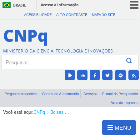
Acesso à informação
BRASIL
CORONAVÍRUS (COVID-19)
ACESSIBILIDADE
ALTO CONTRASTE
MAPA DO SITE
Participe
CNPq
Serviços
Legislação
MINISTÉRIO DA CIÊNCIA, TECNOLOGIA E INOVAÇÕES
Canais
Perguntas frequentes
Central de Atendimento
Serviços
E-mail do Pesquisador
Área de imprensa
Você está aqui:
CNPq
Bolsas e Auxílios Vigentes
Projetos de Pesquisa
MENU