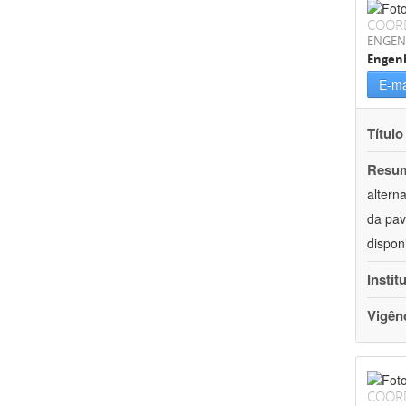
COOR
ENGEN
Engenh
E-ma
Título
Resu
altern
da pav
dispon
Instit
Vigên
COOR