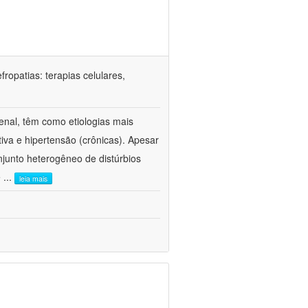
ropatias: terapias celulares,
enal, têm como etiologias mais
iva e hipertensão (crônicas). Apesar
junto heterogêneo de distúrbios
e
...
leia mais