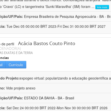
ro 'Cravo' (LC) e tangerineira 'Sunki Maravilha' (SM) foram
...
leia mais
uição/UF/País:
Empresa Brasileira de Pesquisa Agropecuária - BA - Bra
cia:
Tue Dec 05 00:00:00 BRT 2023-Fri Dec 31 00:00:00 BRT 2027
Acácia Bastos Couto Pinto
DENADOR(A)
AS EXATAS E DA TERRA
ncias
il
Currículo
 do Projeto:
expogeo virtual: popularizando a educação geocientífica a
mo:
Vide projeto anexo
uição/UF/País:
ESTADO DA BAHIA - BA - Brasil
cia:
Sat Dec 24 00:00:00 BRT 2022-Mon Nov 30 00:00:00 BRT 2026