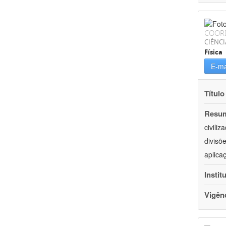
COOR
CIÊNCI
Física
E-ma
Título
Resu
civili
divisõ
aplica
Instit
Vigên