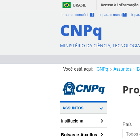
Acesso à informação
BRASIL
Ir para o conteúdo
1
Ir para o menu
2
Ir pa
CNPq
MINISTÉRIO DA CIÊNCIA, TECNOLOGI
Você está aqui:
CNPq
Assuntos
B
Pro
ASSUNTOS
Institucional
País
Bolsas e Auxílios