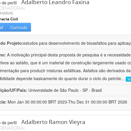
Adalberto Leandro Faxina
DENADOR(A)
HARIAS
aria Civil
il
Currículo
 do Projeto:
estudos para desenvolvimento de bioasfaltos para aplic
mo:
A motivação principal desta proposta de pesquisa é a necessidade
ativos ao asfalto, que é um material de construção largamente usado 
imentação para produzir misturas asfálticas. Asfaltos são derivados da
ibilidade depende basicamente do quanto durar o ciclo do petróle
...
le
uição/UF/País:
Universidade de São Paulo - SP - Brasil
cia:
Mon Jan 30 00:00:00 BRT 2023-Thu Dec 31 00:00:00 BRT 2026
Adalberto Ramon Vieyra
DENADOR(A)