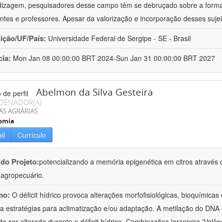
izagem, pesquisadores desse campo têm se debruçado sobre a formaç
ntes e professores. Apesar da valorização e incorporação desses sujei
uição/UF/País:
Universidade Federal de Sergipe - SE - Brasil
cia:
Mon Jan 08 00:00:00 BRT 2024-Sun Jan 31 00:00:00 BRT 2027
Abelmon da Silva Gesteira
DENADOR(A)
AS AGRÁRIAS
omia
il
Currículo
 do Projeto:
potencializando a memória epigenética em citros através d
o agropecuário.
mo:
O déficit hídrico provoca alterações morfofisiológicas, bioquímica
 a estratégias para aclimatização e/ou adaptação. A metilação do DNA 
o ser alterada durante o déficit hídrico. Combinações laranjeira 'Valên