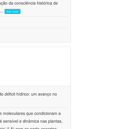
ão da consciência histórica de
...
leia mais
o déficit hídrico: um avanço no
s e moleculares que condicionam a
é sensível e dinâmica nas plantas,
cia' (LA) com os porta-enxertos