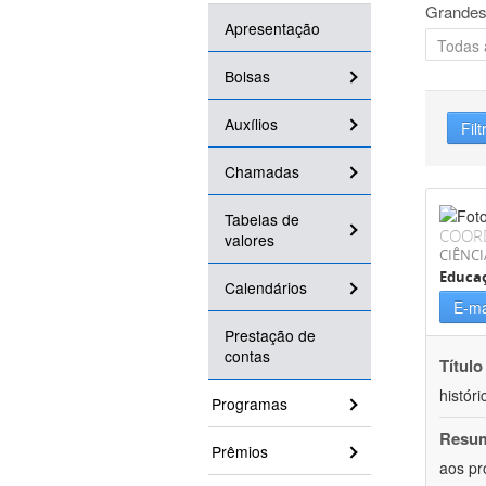
Grandes
Apresentação
Bolsas
Auxílios
Filt
Chamadas
Tabelas de
COOR
valores
CIÊNC
Educa
Calendários
E-ma
Prestação de
contas
Título
históri
Programas
Resu
Prêmios
aos pr