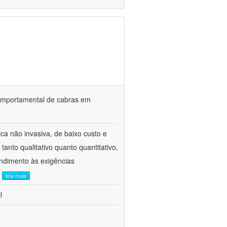
o comportamental de cabras em
ca não invasiva, de baixo custo e
tanto qualitativo quanto quantitativo,
ndimento às exigências
.
leia mais
l