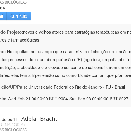
AS BIOLÓGICAS
gia
il
Currículo
 do Projeto:
novos e velhos atores para estratégias terapêuticas em nef
ares e farmacológicas
mo:
Nefropatias, nome amplo que caracteriza a diminuição da função r
ntes processos de isquemia-reperfusão (I/R) (agudos), uropatia obstrut
nutrição, a obesidade e o elevado consumo de sal constituírem um con
tares, elas têm a hipertensão como comorbidade comum que promov
uição/UF/País:
Universidade Federal do Rio de Janeiro - RJ - Brasil
cia:
Wed Feb 21 00:00:00 BRT 2024-Sun Feb 28 00:00:00 BRT 2027
Adelar Bracht
DENADOR(A)
AS BIOLÓGICAS