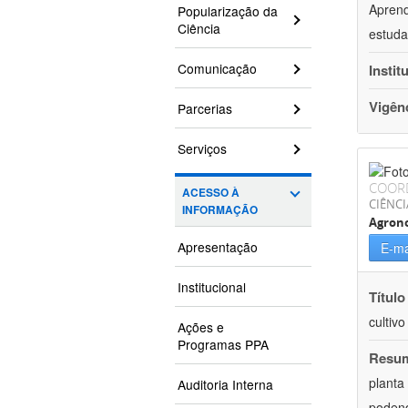
Aprend
Popularização da
Ciência
estuda
Comunicação
Instit
Vigên
Parcerias
Serviços
COOR
ACESSO À
CIÊNCI
INFORMAÇÃO
Agron
Apresentação
E-ma
Institucional
Título
cultiv
Ações e
Programas PPA
Resu
planta
Auditoria Interna
podend