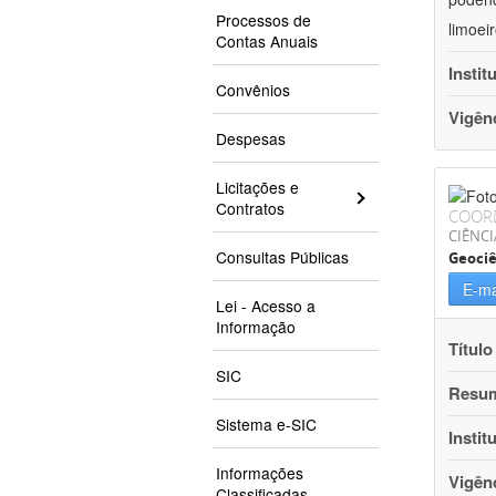
Processos de
limoei
Contas Anuais
Instit
Convênios
Vigên
Despesas
Licitações e
Contratos
COOR
CIÊNCI
Consultas Públicas
Geociê
E-ma
Lei - Acesso a
Informação
Título
SIC
Resu
Sistema e-SIC
Instit
Informações
Vigên
Classificadas