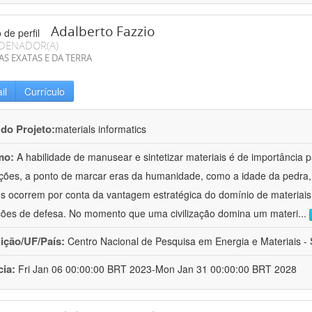
Adalberto Fazzio
DENADOR(A)
AS EXATAS E DA TERRA
il
Currículo
 do Projeto:
materials informatics
mo:
A habilidade de manusear e sintetizar materiais é de importância 
zações, a ponto de marcar eras da humanidade, como a idade da pedra, 
es ocorrem por conta da vantagem estratégica do domínio de materiais,
ções de defesa. No momento que uma civilização domina um materi
...
uição/UF/País:
Centro Nacional de Pesquisa em Energia e Materiais - S
cia:
Fri Jan 06 00:00:00 BRT 2023-Mon Jan 31 00:00:00 BRT 2028