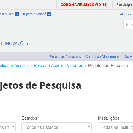
CORONAVÍRUS (COVID-19)
Participe
ra a busca
3
Ir para o rodapé
4
ACESSI
A E INOVAÇÕES
Perguntas frequentes
Central de Atendimento
Serv
olsas e Auxílios
Bolsas e Auxílios Vigentes
Projetos de Pesquisa
jetos de Pesquisa
Estados
Instituições