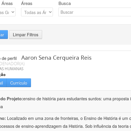
 Áreas
Áreas
Busca
rar
Limpar Filtros
Aaron Sena Cerqueira Reis
DENADOR(A)
IAS HUMANAS
ção
il
Currículo
 do Projeto:
ensino de história para estudantes surdos: uma proposta i
ca
mo:
Localizado em uma zona de fronteiras, o Ensino de História é um
ocessos de ensino-aprendizagem da História. Sob influência da teoria d