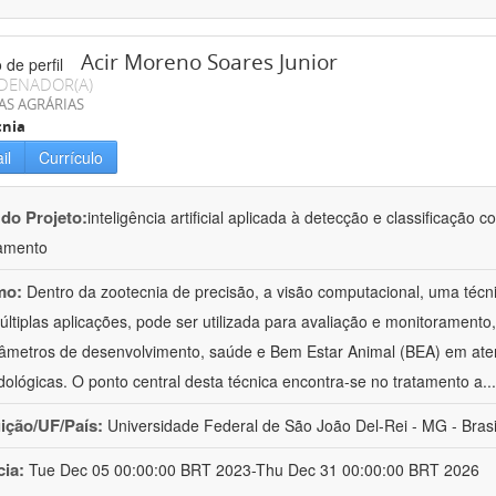
Acir Moreno Soares Junior
DENADOR(A)
AS AGRÁRIAS
cnia
il
Currículo
 do Projeto:
inteligência artificial aplicada à detecção e classificaçã
amento
mo:
Dentro da zootecnia de precisão, a visão computacional, uma técni
ltiplas aplicações, pode ser utilizada para avaliação e monitoramento, 
âmetros de desenvolvimento, saúde e Bem Estar Animal (BEA) em ate
ológicas. O ponto central desta técnica encontra-se no tratamento a
..
uição/UF/País:
Universidade Federal de São João Del-Rei - MG - Brasi
cia:
Tue Dec 05 00:00:00 BRT 2023-Thu Dec 31 00:00:00 BRT 2026