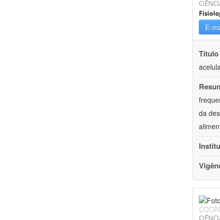
CIÊNCI
Fisiolo
E-ma
Título
acelul
Resu
freque
da des
alimen
Instit
Vigên
COOR
CIÊNCI