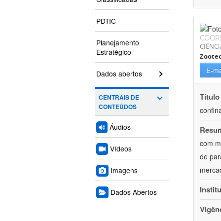
PDTIC
COOR
Planejamento
CIÊNCI
Estratégico
Zoote
E-ma
Dados abertos
Título
CENTRAIS DE
CONTEÚDOS
confin
Áudios
Resu
com mú
Vídeos
de par
mercad
Imagens
Instit
Dados Abertos
Vigên