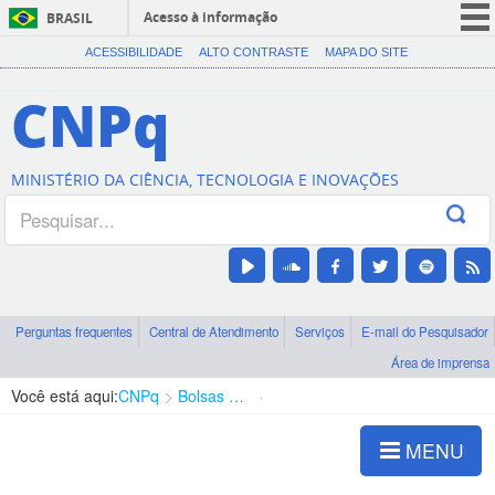
Acesso à informação
BRASIL
CORONAVÍRUS (COVID-19)
ACESSIBILIDADE
ALTO CONTRASTE
MAPA DO SITE
Participe
CNPq
Serviços
Legislação
MINISTÉRIO DA CIÊNCIA, TECNOLOGIA E INOVAÇÕES
Canais
Perguntas frequentes
Central de Atendimento
Serviços
E-mail do Pesquisador
Área de imprensa
Você está aqui:
CNPq
Bolsas e Auxílios Vigentes
Projetos de Pesquisa
MENU