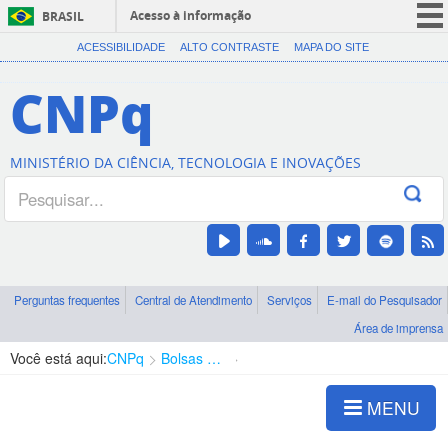
Acesso à informação
BRASIL
CORONAVÍRUS (COVID-19)
ACESSIBILIDADE
ALTO CONTRASTE
MAPA DO SITE
Participe
CNPq
Serviços
Legislação
MINISTÉRIO DA CIÊNCIA, TECNOLOGIA E INOVAÇÕES
Canais
Perguntas frequentes
Central de Atendimento
Serviços
E-mail do Pesquisador
Área de imprensa
Você está aqui:
CNPq
Bolsas e Auxílios Vigentes
Projetos de Pesquisa
MENU