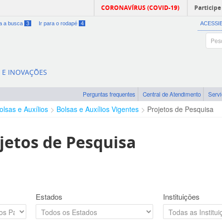
CORONAVÍRUS (COVID-19)
Participe
ra a busca
3
Ir para o rodapé
4
ACESSI
A E INOVAÇÕES
Perguntas frequentes
Central de Atendimento
Serv
olsas e Auxílios
Bolsas e Auxílios Vigentes
Projetos de Pesquisa
jetos de Pesquisa
Estados
Instituições