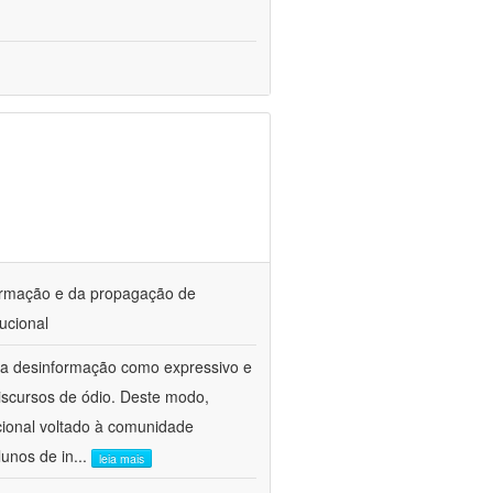
ormação e da propagação de
ucional
da desinformação como expressivo e
iscursos de ódio. Deste modo,
cional voltado à comunidade
lunos de in
...
leia mais