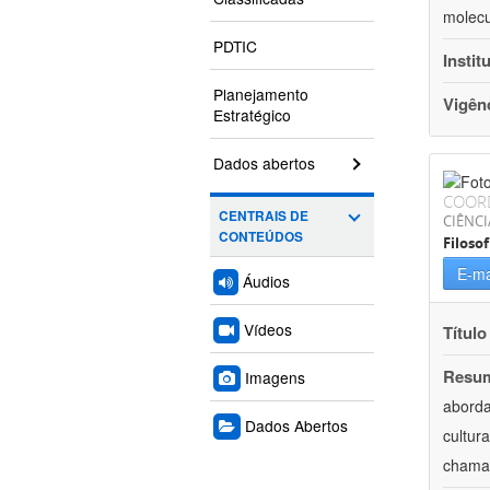
molecu
PDTIC
Instit
Planejamento
Vigên
Estratégico
Dados abertos
COOR
CENTRAIS DE
CIÊNC
CONTEÚDOS
Filosof
E-ma
Áudios
Vídeos
Título
Resu
Imagens
aborda
Dados Abertos
cultur
chamam