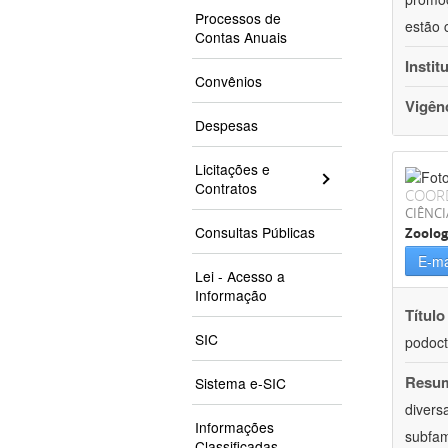
Processos de
estão 
Contas Anuais
Instit
Convênios
Vigên
Despesas
Licitações e
Contratos
COOR
CIÊNCI
Consultas Públicas
Zoolog
E-ma
Lei - Acesso a
Informação
Título
SIC
podoct
Resu
Sistema e-SIC
divers
Informações
subfam
Classificadas