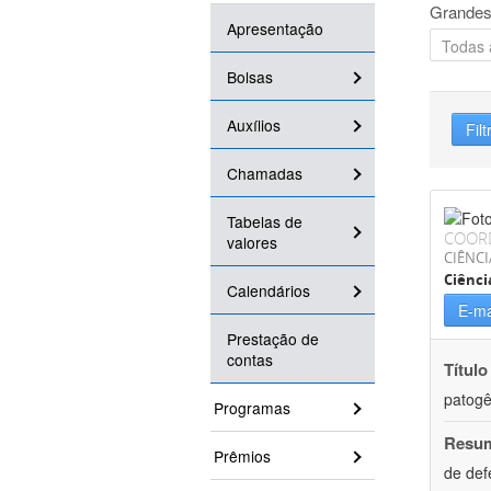
Grandes
Apresentação
Bolsas
Auxílios
Filt
Chamadas
Tabelas de
COOR
valores
CIÊNCI
Ciênci
Calendários
E-ma
Prestação de
contas
Título
patogê
Programas
Resu
Prêmios
de def