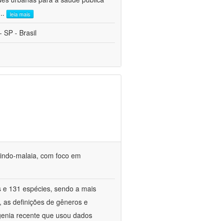
...
leia mais
 SP - Brasil
o indo-malaia, com foco em
s e 131 espécies, sendo a mais
, as definições de gêneros e
genia recente que usou dados