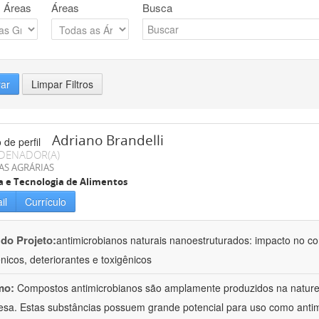
 Áreas
Áreas
Busca
rar
Limpar Filtros
Adriano Brandelli
DENADOR(A)
AS AGRÁRIAS
a e Tecnologia de Alimentos
il
Currículo
 do Projeto:
antimicrobianos naturais nanoestruturados: impacto no c
nicos, deteriorantes e toxigênicos
mo:
Compostos antimicrobianos são amplamente produzidos na natu
esa. Estas substâncias possuem grande potencial para uso como anti