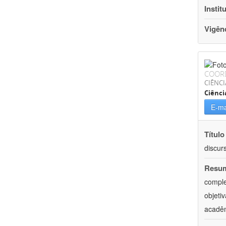
Instit
Vigên
COOR
CIÊNCI
Ciênci
E-ma
Título
discur
Resu
comple
objeti
acadêm