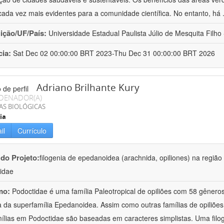
cada vez mais evidentes para a comunidade científica. No entanto, há
uição/UF/País:
Universidade Estadual Paulista Júlio de Mesquita Filho -
cia:
Sat Dec 02 00:00:00 BRT 2023-Thu Dec 31 00:00:00 BRT 2026
Adriano Brilhante Kury
DENADOR(A)
AS BIOLÓGICAS
ia
il
Currículo
 do Projeto:
filogenia de epedanoidea (arachnida, opiliones) na regiã
idae
mo:
Podoctidae é uma família Paleotropical de opiliões com 58 gênero
a da superfamília Epedanoidea. Assim como outras famílias de opiliões
ílias em Podoctidae são baseadas em caracteres simplistas. Uma filo