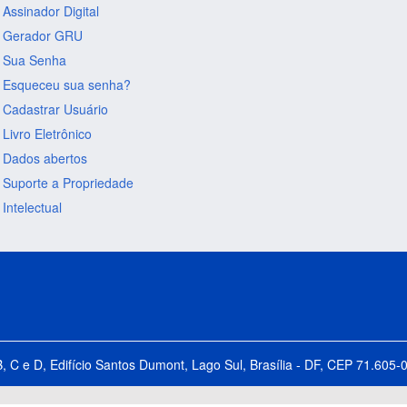
Assinador Digital
Gerador GRU
Sua Senha
Esqueceu sua senha?
Cadastrar Usuário
Livro Eletrônico
Dados abertos
Suporte a Propriedade
Intelectual
B, C e D, Edifício Santos Dumont, Lago Sul, Brasília - DF, CEP 71.60