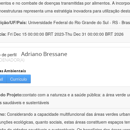
mentos e no combate de doenças transmitidas por alimentos. A incorpo
oestruturas representa uma estratégia inovadora para utilização dest
uição/UF/País:
Universidade Federal do Rio Grande do Sul - RS - Brasi
cia:
Fri Dec 15 00:00:00 BRT 2023-Thu Dec 31 00:00:00 BRT 2026
Adriano Bressane
DENADOR(A)
as Ambientais
il
Currículo
 do Projeto:
contato com a natureza e a saúde pública: a área verde 
s saudáveis e sustentáveis
mo:
Considerando a capacidade multifuncional das áreas verdes urbana
funções ecológicas, quanto sociais, estas áreas constituem espaços terr
ão de cidades saudáveis e sustentáveis. Os benefícios das áreas ver