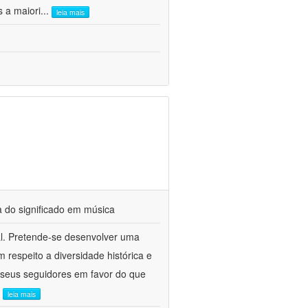
s a maiori
...
leia mais
a do significado em música
cal. Pretende-se desenvolver uma
respeito a diversidade histórica e
 e seus seguidores em favor do que
.
leia mais