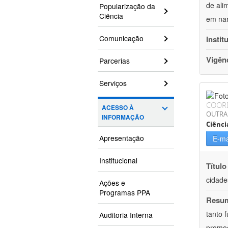
de ali
Popularização da
Ciência
em nan
Comunicação
Instit
Vigên
Parcerias
Serviços
COOR
ACESSO À
OUTRA
INFORMAÇÃO
Ciênci
Apresentação
E-ma
Institucional
Título
cidade
Ações e
Programas PPA
Resu
tanto 
Auditoria Interna
promoç