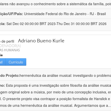
lares não avançou o conhecimento sobre a sistemática da família, poi
uição/UF/País:
Universidade Federal do Rio de Janeiro - RJ - Brasil
cia:
Sat Dec 02 00:00:00 BRT 2023-Thu Dec 31 00:00:00 BRT 2026
Adriano Bueno Kurle
DENADOR(A)
IAS HUMANAS
ia
il
Currículo
 do Projeto:
hermenêutica da análise musical: investigando o problem
mo:
Esta proposta é uma investigação sobre filosofia da análise musi
gem original sobre a música, por meio de uma concepção inclusiva, em 
al. O presente projeto visa contrapor a posição formalista de Hanslick
os de uma hermenêutica da análise musical. Argumentamos que a
..