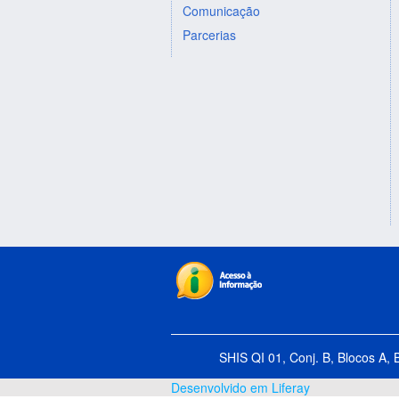
Comunicação
Parcerias
SHIS QI 01, Conj. B, Blocos A, 
Desenvolvido em Liferay