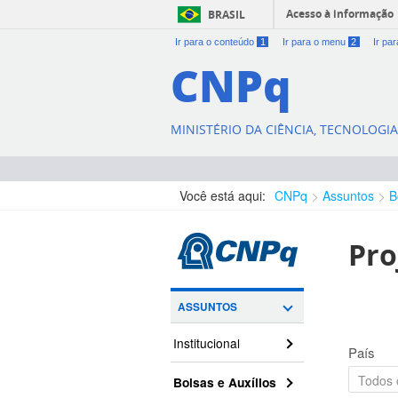
Acesso à informação
BRASIL
Ir para o conteúdo
1
Ir para o menu
2
Ir pa
CNPq
MINISTÉRIO DA CIÊNCIA, TECNOLOGI
Você está aqui:
CNPq
Assuntos
B
Pro
ASSUNTOS
Institucional
País
Bolsas e Auxílios