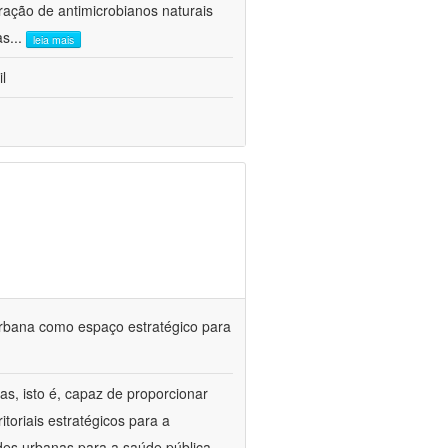
ração de antimicrobianos naturais
as
...
leia mais
l
urbana como espaço estratégico para
s, isto é, capaz de proporcionar
itoriais estratégicos para a
des urbanas para a saúde pública