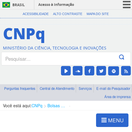
Acesso à informação
BRASIL
CORONAVÍRUS (COVID-19)
ACESSIBILIDADE
ALTO CONTRASTE
MAPA DO SITE
Participe
CNPq
Serviços
Legislação
MINISTÉRIO DA CIÊNCIA, TECNOLOGIA E INOVAÇÕES
Canais
Perguntas frequentes
Central de Atendimento
Serviços
E-mail do Pesquisador
Área de imprensa
Você está aqui:
CNPq
Bolsas e Auxílios Vigentes
Projetos de Pesquisa
MENU