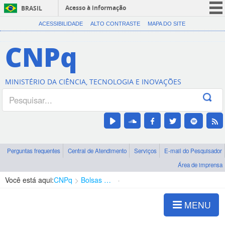
Acesso à informação
BRASIL
CORONAVÍRUS (COVID-19)
ACESSIBILIDADE
ALTO CONTRASTE
MAPA DO SITE
Participe
CNPq
Serviços
Legislação
MINISTÉRIO DA CIÊNCIA, TECNOLOGIA E INOVAÇÕES
Canais
Perguntas frequentes
Central de Atendimento
Serviços
E-mail do Pesquisador
Área de imprensa
Você está aqui:
CNPq
Bolsas e Auxílios Vigentes
Projetos de Pesquisa
MENU