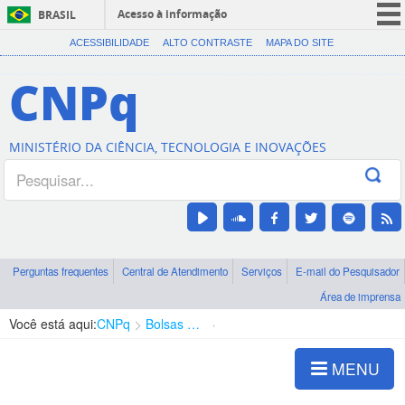
Acesso à informação
BRASIL
CORONAVÍRUS (COVID-19)
ACESSIBILIDADE
ALTO CONTRASTE
MAPA DO SITE
Participe
CNPq
Serviços
Legislação
MINISTÉRIO DA CIÊNCIA, TECNOLOGIA E INOVAÇÕES
Canais
Perguntas frequentes
Central de Atendimento
Serviços
E-mail do Pesquisador
Área de imprensa
Você está aqui:
CNPq
Bolsas e Auxílios Vigentes
Projetos de Pesquisa
MENU