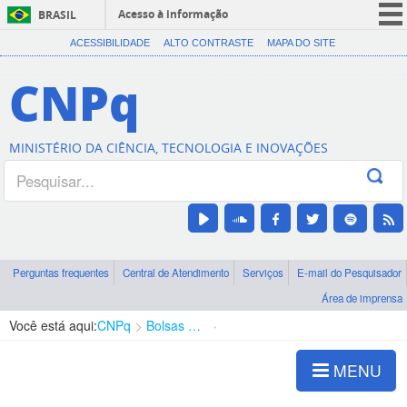
Acesso à informação
BRASIL
CORONAVÍRUS (COVID-19)
ACESSIBILIDADE
ALTO CONTRASTE
MAPA DO SITE
Participe
CNPq
Serviços
Legislação
MINISTÉRIO DA CIÊNCIA, TECNOLOGIA E INOVAÇÕES
Canais
Perguntas frequentes
Central de Atendimento
Serviços
E-mail do Pesquisador
Área de imprensa
Você está aqui:
CNPq
Bolsas e Auxílios Vigentes
Projetos de Pesquisa
MENU