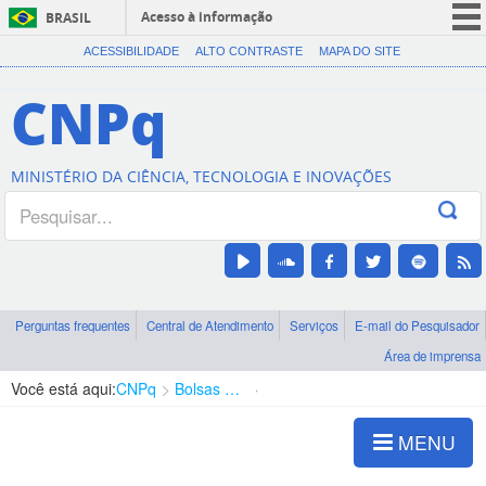
Acesso à informação
BRASIL
CORONAVÍRUS (COVID-19)
ACESSIBILIDADE
ALTO CONTRASTE
MAPA DO SITE
Participe
CNPq
Serviços
Legislação
MINISTÉRIO DA CIÊNCIA, TECNOLOGIA E INOVAÇÕES
Canais
Perguntas frequentes
Central de Atendimento
Serviços
E-mail do Pesquisador
Área de imprensa
Você está aqui:
CNPq
Bolsas e Auxílios Vigentes
Projetos de Pesquisa
MENU