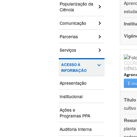
Aprend
Popularização da
Ciência
estuda
Comunicação
Instit
Vigên
Parcerias
Serviços
COOR
ACESSO À
CIÊNCI
INFORMAÇÃO
Agron
Apresentação
E-ma
Institucional
Título
cultiv
Ações e
Programas PPA
Resu
planta
Auditoria Interna
podend