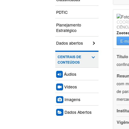
PDTIC
COOR
Planejamento
CIÊNCI
Estratégico
Zoote
E-ma
Dados abertos
Título
CENTRAIS DE
CONTEÚDOS
confin
Áudios
Resu
com mú
Vídeos
de par
mercad
Imagens
Instit
Dados Abertos
Vigên