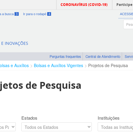
CORONAVÍRUS (COVID-19)
Participe
ra a busca
3
Ir para o rodapé
4
ACESSI
A E INOVAÇÕES
Perguntas frequentes
Central de Atendimento
Serv
olsas e Auxílios
Bolsas e Auxílios Vigentes
Projetos de Pesquisa
jetos de Pesquisa
Estados
Instituições