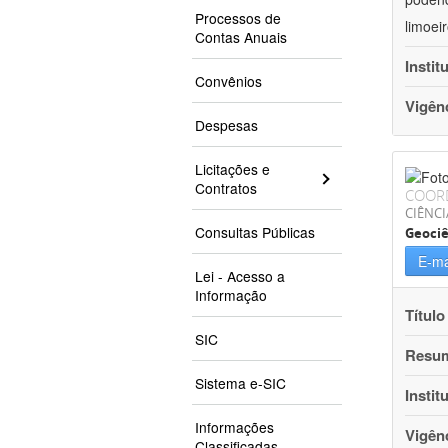
Processos de
limoei
Contas Anuais
Instit
Convênios
Vigên
Despesas
Licitações e
Contratos
COOR
CIÊNCI
Consultas Públicas
Geociê
E-ma
Lei - Acesso a
Informação
Título
SIC
Resu
Sistema e-SIC
Instit
Informações
Vigên
Classificadas