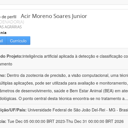
Acir Moreno Soares Junior
DENADOR(A)
AS AGRÁRIAS
cnia
il
Currículo
 do Projeto:
inteligência artificial aplicada à detecção e classificaçã
amento
mo:
Dentro da zootecnia de precisão, a visão computacional, uma técni
ltiplas aplicações, pode ser utilizada para avaliação e monitoramento, 
âmetros de desenvolvimento, saúde e Bem Estar Animal (BEA) em ate
ológicas. O ponto central desta técnica encontra-se no tratamento a
..
uição/UF/País:
Universidade Federal de São João Del-Rei - MG - Brasi
cia:
Tue Dec 05 00:00:00 BRT 2023-Thu Dec 31 00:00:00 BRT 2026