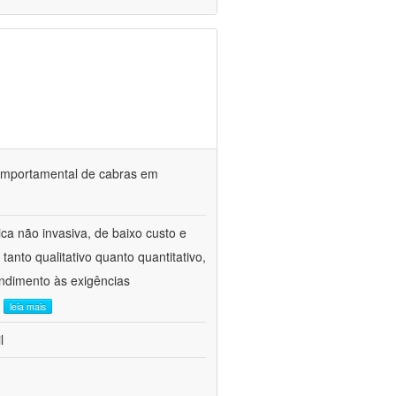
o comportamental de cabras em
ca não invasiva, de baixo custo e
tanto qualitativo quanto quantitativo,
ndimento às exigências
.
leia mais
l