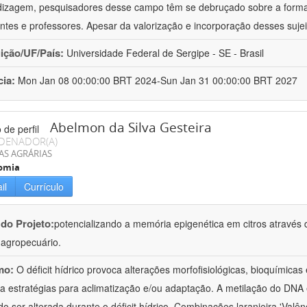
izagem, pesquisadores desse campo têm se debruçado sobre a formaç
ntes e professores. Apesar da valorização e incorporação desses sujei
uição/UF/País:
Universidade Federal de Sergipe - SE - Brasil
cia:
Mon Jan 08 00:00:00 BRT 2024-Sun Jan 31 00:00:00 BRT 2027
Abelmon da Silva Gesteira
DENADOR(A)
AS AGRÁRIAS
omia
il
Currículo
 do Projeto:
potencializando a memória epigenética em citros através d
o agropecuário.
mo:
O déficit hídrico provoca alterações morfofisiológicas, bioquímica
 a estratégias para aclimatização e/ou adaptação. A metilação do DNA 
o ser alterada durante o déficit hídrico. Combinações laranjeira 'Valên