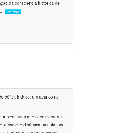
ão da consciência histórica de
...
leia mais
o déficit hídrico: um avanço no
s e moleculares que condicionam a
é sensível e dinâmica nas plantas,
cia' (LA) com os porta-enxertos