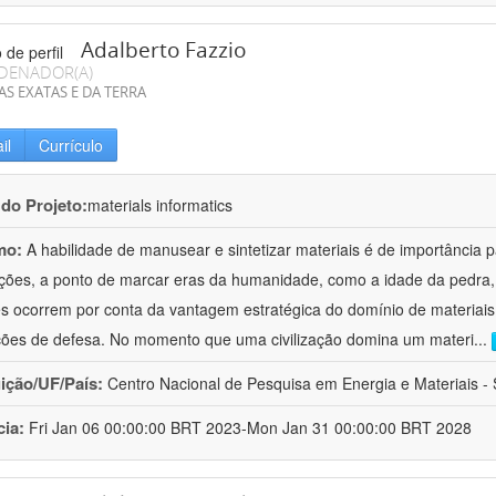
Adalberto Fazzio
DENADOR(A)
AS EXATAS E DA TERRA
il
Currículo
 do Projeto:
materials informatics
mo:
A habilidade de manusear e sintetizar materiais é de importância 
zações, a ponto de marcar eras da humanidade, como a idade da pedra, 
es ocorrem por conta da vantagem estratégica do domínio de materiais,
ções de defesa. No momento que uma civilização domina um materi
...
uição/UF/País:
Centro Nacional de Pesquisa em Energia e Materiais - S
cia:
Fri Jan 06 00:00:00 BRT 2023-Mon Jan 31 00:00:00 BRT 2028