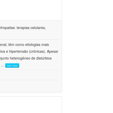
ropatias: terapias celulares,
enal, têm como etiologias mais
iva e hipertensão (crônicas). Apesar
junto heterogêneo de distúrbios
e
...
leia mais