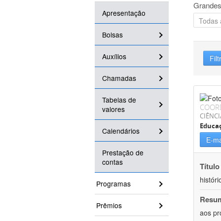
Grandes
Apresentação
Bolsas
Auxílios
Filt
Chamadas
Tabelas de
COOR
valores
CIÊNC
Educa
Calendários
E-ma
Prestação de
contas
Título
históri
Programas
Resu
Prêmios
aos pr