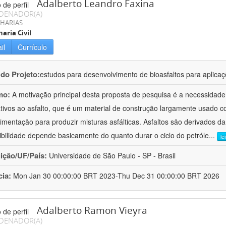
Adalberto Leandro Faxina
DENADOR(A)
HARIAS
aria Civil
il
Currículo
 do Projeto:
estudos para desenvolvimento de bioasfaltos para aplic
mo:
A motivação principal desta proposta de pesquisa é a necessidade
ativos ao asfalto, que é um material de construção largamente usado 
imentação para produzir misturas asfálticas. Asfaltos são derivados da
ibilidade depende basicamente do quanto durar o ciclo do petróle
...
le
uição/UF/País:
Universidade de São Paulo - SP - Brasil
cia:
Mon Jan 30 00:00:00 BRT 2023-Thu Dec 31 00:00:00 BRT 2026
Adalberto Ramon Vieyra
DENADOR(A)