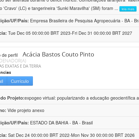
ro 'Cravo' (LC) e tangerineira 'Sunki Maravilha' (SM) foram
...
leia mais
uição/UF/País:
Empresa Brasileira de Pesquisa Agropecuária - BA - Bra
cia:
Tue Dec 05 00:00:00 BRT 2023-Fri Dec 31 00:00:00 BRT 2027
Acácia Bastos Couto Pinto
DENADOR(A)
AS EXATAS E DA TERRA
ncias
il
Currículo
 do Projeto:
expogeo virtual: popularizando a educação geocientífica a
mo:
Vide projeto anexo
uição/UF/País:
ESTADO DA BAHIA - BA - Brasil
cia:
Sat Dec 24 00:00:00 BRT 2022-Mon Nov 30 00:00:00 BRT 2026