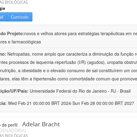
AS BIOLÓGICAS
gia
il
Currículo
 do Projeto:
novos e velhos atores para estratégias terapêuticas em nef
ares e farmacológicas
mo:
Nefropatias, nome amplo que caracteriza a diminuição da função r
ntes processos de isquemia-reperfusão (I/R) (agudos), uropatia obstrut
nutrição, a obesidade e o elevado consumo de sal constituírem um con
tares, elas têm a hipertensão como comorbidade comum que promov
uição/UF/País:
Universidade Federal do Rio de Janeiro - RJ - Brasil
cia:
Wed Feb 21 00:00:00 BRT 2024-Sun Feb 28 00:00:00 BRT 2027
Adelar Bracht
DENADOR(A)
AS BIOLÓGICAS