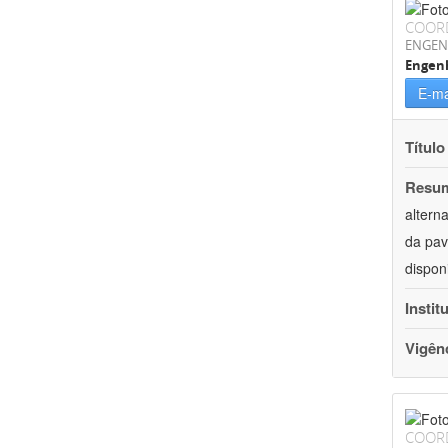
COOR
ENGEN
Engenh
E-ma
Título
Resu
altern
da pav
dispon
Instit
Vigên
COOR