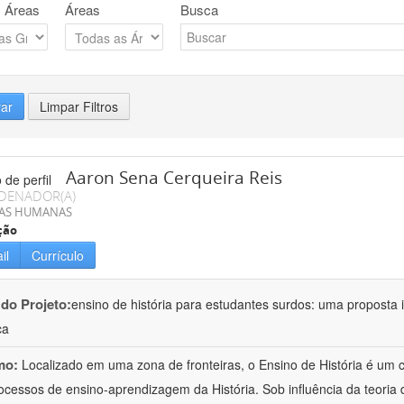
 Áreas
Áreas
Busca
rar
Limpar Filtros
Aaron Sena Cerqueira Reis
DENADOR(A)
IAS HUMANAS
ção
il
Currículo
 do Projeto:
ensino de história para estudantes surdos: uma proposta i
ca
mo:
Localizado em uma zona de fronteiras, o Ensino de História é um
ocessos de ensino-aprendizagem da História. Sob influência da teoria d