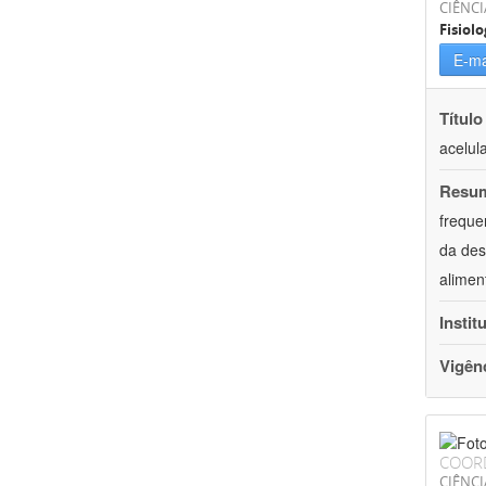
CIÊNCI
Fisiolo
E-ma
Título
acelul
Resu
freque
da des
alimen
Instit
Vigên
COOR
CIÊNCI