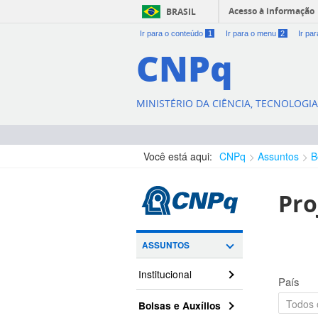
Acesso à informação
BRASIL
Ir para o conteúdo
1
Ir para o menu
2
Ir pa
CNPq
MINISTÉRIO DA CIÊNCIA, TECNOLOGI
Você está aqui:
CNPq
Assuntos
B
Pro
ASSUNTOS
Institucional
País
Bolsas e Auxílios