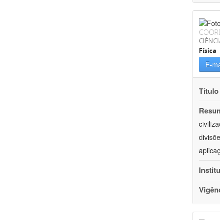
COOR
CIÊNCI
Física
E-ma
Título
Resu
civili
divisõ
aplica
Instit
Vigên